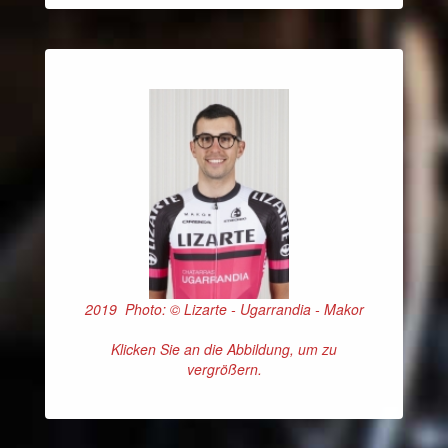
2019 Photo: © Lizarte - Ugarrandia - Makor
Klicken Sie an die Abbildung, um zu
vergrößern.