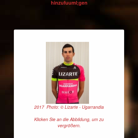
hinzufuuml;gen
2017 Photo: © Lizarte - Ugarrandia
Klicken Sie an die Abbildung, um zu
vergrößern.