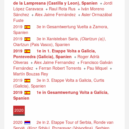
de la Lampreana (Castilla y Leon), Spanien
+
Jordi
López Caravaca
+
Raul Rota Rus
+
Iván Moreno
Sánchez
+
Alex Jaime Fernández
+
Asier Ormazábal
Fuste
2019
3e in Gesamtwertung Vuelta a Zamora,
Spanien
2019
3e in Xanisteban Saria,
(Oiartzun (a))
,
Oiartzun (Pais Vasco), Spanien
2019
1e in 1. Etappe Volta a Galicia,
Pontevedra (Galicia), Spanien
+
Roger Adrià
Oliveras
+
Alex Jaime Fernandez
+
Francisco Galván
Fernández
+
Ferran Robert Torrents
+
Pau Miquel
+
Martín Bouzas Rey
2019
3e in 3. Etappe Volta a Galicia, Curtis
(Galicia), Spanien
2019
1e in Gesamtwertung Volta a Galicia,
Spanien
2020
2020
2e in 2. Etappe Tour of Serbia, Ronde van
Servië,
(Kroz Srbiju)
, Pozarevac (Vojvodina), Serbien