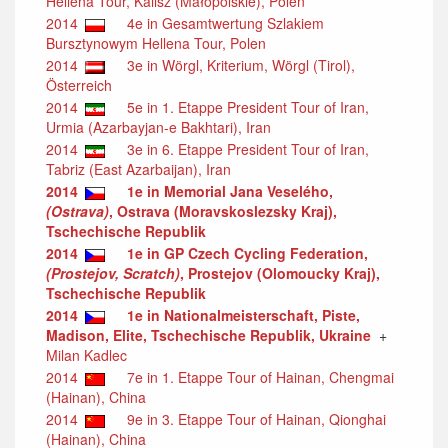
Hellena Tour, Kalisz (Małopolskie), Polen
2014
4e in Gesamtwertung Szlakiem
Bursztynowym Hellena Tour, Polen
2014
3e in Wörgl, Kriterium, Wörgl (Tirol),
Österreich
2014
5e in 1. Etappe President Tour of Iran,
Urmia (Azarbayjan-e Bakhtari), Iran
2014
3e in 6. Etappe President Tour of Iran,
Tabriz (East Azarbaijan), Iran
2014
1e in Memorial Jana Veselého,
(Ostrava)
, Ostrava (Moravskoslezsky Kraj),
Tschechische Republik
2014
1e in GP Czech Cycling Federation,
(Prostejov, Scratch)
, Prostejov (Olomoucky Kraj),
Tschechische Republik
2014
1e in Nationalmeisterschaft, Piste,
Madison, Elite, Tschechische Republik, Ukraine
+
Milan Kadlec
2014
7e in 1. Etappe Tour of Hainan, Chengmai
(Hainan), China
2014
9e in 3. Etappe Tour of Hainan, Qionghai
(Hainan), China