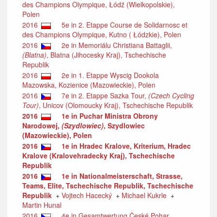
des Champions Olympique, Łódź (Wielkopolskie),
Polen
2016
5e in 2. Etappe Course de Solidarnosc et
des Champions Olympique, Kutno ( Łódzkie), Polen
2016
2e in Memoriálu Christiana Battaglii,
(Blatna)
, Blatna (Jihocesky Kraj), Tschechische
Republik
2016
2e in 1. Etappe Wyscig Dookola
Mazowska, Kozienice (Mazowieckie), Polen
2016
7e in 2. Etappe Sazka Tour,
(Czech Cycling
Tour)
, Unicov (Olomoucky Kraj), Tschechische Republik
2016
1e in Puchar Ministra Obrony
Narodowej,
(Szydlowiec)
, Szydlowiec
(Mazowieckie), Polen
2016
1e in Hradec Kralove, Kriterium, Hradec
Kralove (Kralovehradecky Kraj), Tschechische
Republik
2016
1e in Nationalmeisterschaft, Strasse,
Teams, Elite, Tschechische Republik, Tschechische
Republik
+
Vojtech Hacecký
+
Michael Kukrle
+
Martin Hunal
2016
4e in Gesamtwertung České Pohar,