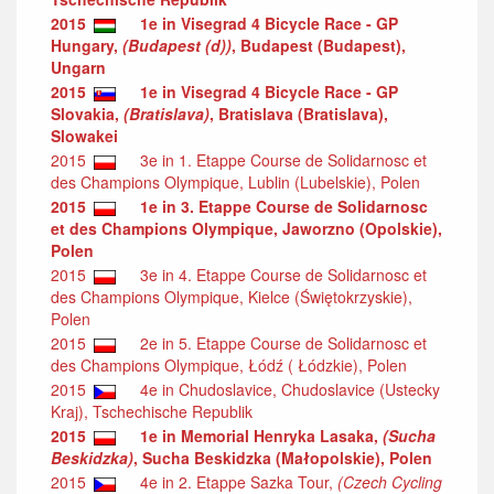
2015
1e in Visegrad 4 Bicycle Race - GP
Hungary,
(Budapest (d))
, Budapest (Budapest),
Ungarn
2015
1e in Visegrad 4 Bicycle Race - GP
Slovakia,
(Bratislava)
, Bratislava (Bratislava),
Slowakei
2015
3e in 1. Etappe Course de Solidarnosc et
des Champions Olympique, Lublin (Lubelskie), Polen
2015
1e in 3. Etappe Course de Solidarnosc
et des Champions Olympique, Jaworzno (Opolskie),
Polen
2015
3e in 4. Etappe Course de Solidarnosc et
des Champions Olympique, Kielce (Świętokrzyskie),
Polen
2015
2e in 5. Etappe Course de Solidarnosc et
des Champions Olympique, Łódź ( Łódzkie), Polen
2015
4e in Chudoslavice, Chudoslavice (Ustecky
Kraj), Tschechische Republik
2015
1e in Memorial Henryka Lasaka,
(Sucha
Beskidzka)
, Sucha Beskidzka (Małopolskie), Polen
2015
4e in 2. Etappe Sazka Tour,
(Czech Cycling