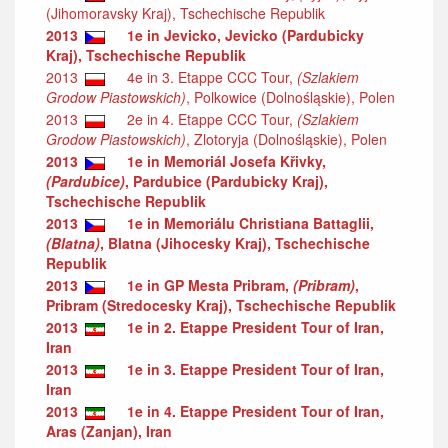
(Jihomoravsky Kraj), Tschechische Republik
2013
1e in Jevicko, Jevicko (Pardubicky
Kraj), Tschechische Republik
2013
4e in 3. Etappe CCC Tour,
(Szlakiem
Grodow Piastowskich)
, Polkowice (Dolnośląskie), Polen
2013
2e in 4. Etappe CCC Tour,
(Szlakiem
Grodow Piastowskich)
, Zlotoryja (Dolnośląskie), Polen
2013
1e in Memoriál Josefa Křivky,
(Pardubice)
, Pardubice (Pardubicky Kraj),
Tschechische Republik
2013
1e in Memoriálu Christiana Battaglii,
(Blatna)
, Blatna (Jihocesky Kraj), Tschechische
Republik
2013
1e in GP Mesta Pribram,
(Pribram)
,
Pribram (Stredocesky Kraj), Tschechische Republik
2013
1e in 2. Etappe President Tour of Iran,
Iran
2013
1e in 3. Etappe President Tour of Iran,
Iran
2013
1e in 4. Etappe President Tour of Iran,
Aras (Zanjan), Iran