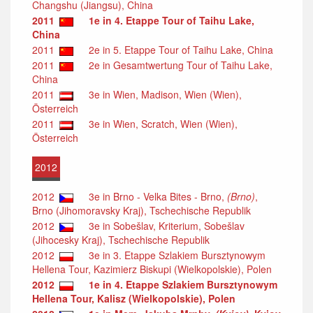
Changshu (Jiangsu), China
2011
1e in 4. Etappe Tour of Taihu Lake,
China
2011
2e in 5. Etappe Tour of Taihu Lake, China
2011
2e in Gesamtwertung Tour of Taihu Lake,
China
2011
3e in Wien, Madison, Wien (Wien),
Österreich
2011
3e in Wien, Scratch, Wien (Wien),
Österreich
2012
2012
3e in Brno - Velka Bites - Brno,
(Brno)
,
Brno (Jihomoravsky Kraj), Tschechische Republik
2012
3e in Sobešlav, Kriterium, Sobešlav
(Jihocesky Kraj), Tschechische Republik
2012
3e in 3. Etappe Szlakiem Bursztynowym
Hellena Tour, Kazimierz Biskupi (Wielkopolskie), Polen
2012
1e in 4. Etappe Szlakiem Bursztynowym
Hellena Tour, Kalisz (Wielkopolskie), Polen