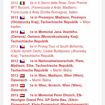
2012
2e in 6 Giorni delle Rose, Gran Premio
BFT Burzoni,
(Fiorenzuola d Arda, Madison)
,
Fiorenzuola d Arda (Emilia-Romagna), Italien
2012
1e in Prostejov, Madison, Prostejov
(Olomoucky Kraj), Tschechische Republik
+
Milan
Kadlec
2012
1e in Memorial Jana Veselého,
(Ostrava)
, Ostrava (Moravskoslezsky Kraj),
Tschechische Republik
2012
4e in Prolog Tour of South Bohemia,
(Okolo Jiznich Cech)
, Ceské Budéjovice (Jihocesky
Kraj), Tschechische Republik
2012
1e in Nationalmeisterschaft, Piste,
Madison, Elite, Tschechische Republik,
Tschechische Republik
+
Martin Bláha
2012
1e in Wien, Madison, Wien (Wien),
Österreich
+
Martin Bláha
2012
1e in Wien, Scratch, Wien (Wien),
Österreich
2012
1e in Memorial Peter Dittrich, Elk-
Heurigen Grand Prix, GP Delta-Bau,
(Klein-
Engersdorf)
, Klein-Engersdorf (Niederösterreich),