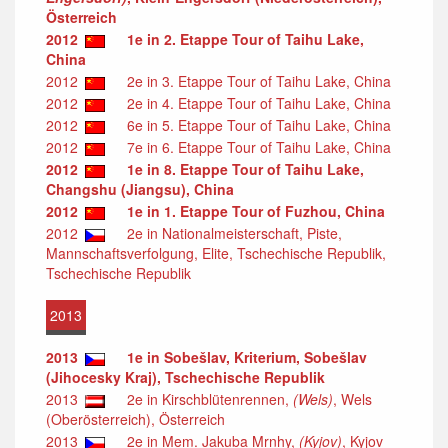
Österreich
2012
1e in 2. Etappe Tour of Taihu Lake,
China
2012
2e in 3. Etappe Tour of Taihu Lake, China
2012
2e in 4. Etappe Tour of Taihu Lake, China
2012
6e in 5. Etappe Tour of Taihu Lake, China
2012
7e in 6. Etappe Tour of Taihu Lake, China
2012
1e in 8. Etappe Tour of Taihu Lake,
Changshu (Jiangsu), China
2012
1e in 1. Etappe Tour of Fuzhou, China
2012
2e in Nationalmeisterschaft, Piste,
Mannschaftsverfolgung, Elite, Tschechische Republik,
Tschechische Republik
2013
2013
1e in Sobešlav, Kriterium, Sobešlav
(Jihocesky Kraj), Tschechische Republik
2013
2e in Kirschblütenrennen,
(Wels)
, Wels
(Oberösterreich), Österreich
2013
2e in Mem. Jakuba Mrnhy,
(Kyjov)
, Kyjov