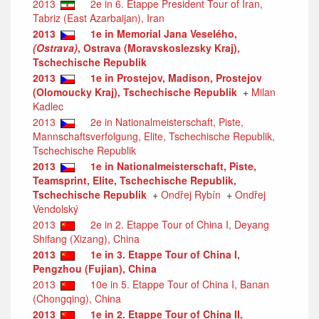
2013
2e in 6. Etappe President Tour of Iran,
Tabriz (East Azarbaijan), Iran
2013
1e in Memorial Jana Veselého,
(Ostrava)
, Ostrava (Moravskoslezsky Kraj),
Tschechische Republik
2013
1e in Prostejov, Madison, Prostejov
(Olomoucky Kraj), Tschechische Republik
+
Milan
Kadlec
2013
2e in Nationalmeisterschaft, Piste,
Mannschaftsverfolgung, Elite, Tschechische Republik,
Tschechische Republik
2013
1e in Nationalmeisterschaft, Piste,
Teamsprint, Elite, Tschechische Republik,
Tschechische Republik
+
Ondřej Rybín
+
Ondřej
Vendolský
2013
2e in 2. Etappe Tour of China I, Deyang
Shifang (Xizang), China
2013
1e in 3. Etappe Tour of China I,
Pengzhou (Fujian), China
2013
10e in 5. Etappe Tour of China I, Banan
(Chongqing), China
2013
1e in 2. Etappe Tour of China II,