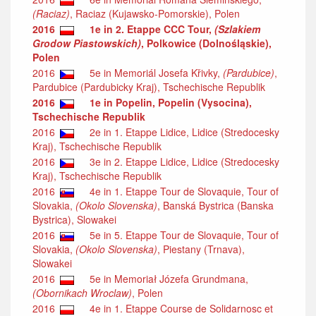
(Raciaz)
, Raciaz (Kujawsko-Pomorskie), Polen
2016
1e in 2. Etappe CCC Tour,
(Szlakiem
Grodow Piastowskich)
, Polkowice (Dolnośląskie),
Polen
2016
5e in Memoriál Josefa Křivky,
(Pardubice)
,
Pardubice (Pardubicky Kraj), Tschechische Republik
2016
1e in Popelin, Popelin (Vysocina),
Tschechische Republik
2016
2e in 1. Etappe Lidice, Lidice (Stredocesky
Kraj), Tschechische Republik
2016
3e in 2. Etappe Lidice, Lidice (Stredocesky
Kraj), Tschechische Republik
2016
4e in 1. Etappe Tour de Slovaquie, Tour of
Slovakia,
(Okolo Slovenska)
, Banská Bystrica (Banska
Bystrica), Slowakei
2016
5e in 5. Etappe Tour de Slovaquie, Tour of
Slovakia,
(Okolo Slovenska)
, Piestany (Trnava),
Slowakei
2016
5e in Memoriał Józefa Grundmana,
(Obornikach Wroclaw)
, Polen
2016
4e in 1. Etappe Course de Solidarnosc et