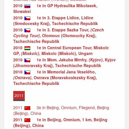
2010
1e in GP Hydraulika Mikolasek,
Slowakei
2010
1e in 3. Etappe Lidice, Lidice
(Stredocesky Kraj), Tschechische Republik
2010
1e in 3. Etappe Sazka Tour,
(Czech
Cycling Tour)
, Olomouc (Olomoucky Kraj),
Tschechische Republik
2010
1e in Central European Tour, Miskolc
GP,
(Miskolc)
, Miskolc (Miskolc), Ungarn
2010
1e in Mem. Jakuba Mrnhy,
(Kyjov)
, Kyjov
(Jihomoravsky Kraj), Tschechische Republik
2010
1e in Memorial Jana Veselého,
(Ostrava)
, Ostrava (Moravskoslezsky Kraj),
Tschechische Republik
2011
2011
3e in Beijing, Omnium, Fliegend, Beijing
(Beijing), China
2011
1e in Beijing, Omnium, 1 km, Beijing
(Beijing), China