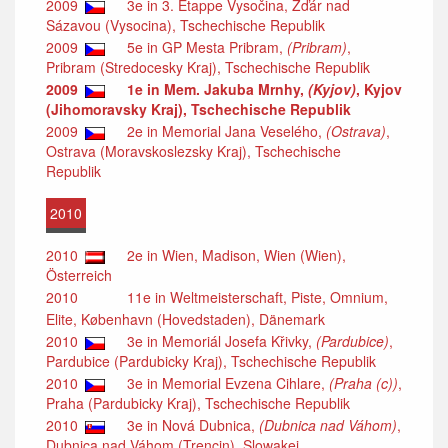
2009
3e in 3. Etappe Vysočina, Žďár nad
Sázavou (Vysocina), Tschechische Republik
2009
5e in GP Mesta Pribram,
(Pribram)
,
Pribram (Stredocesky Kraj), Tschechische Republik
2009
1e in Mem. Jakuba Mrnhy,
(Kyjov)
, Kyjov
(Jihomoravsky Kraj), Tschechische Republik
2009
2e in Memorial Jana Veselého,
(Ostrava)
,
Ostrava (Moravskoslezsky Kraj), Tschechische
Republik
2010
2010
2e in Wien, Madison, Wien (Wien),
Österreich
2010
11e in Weltmeisterschaft, Piste, Omnium,
Elite, København (Hovedstaden), Dänemark
2010
3e in Memoriál Josefa Křivky,
(Pardubice)
,
Pardubice (Pardubicky Kraj), Tschechische Republik
2010
3e in Memorial Evzena Cihlare,
(Praha (c))
,
Praha (Pardubicky Kraj), Tschechische Republik
2010
3e in Nová Dubnica,
(Dubnica nad Váhom)
,
Dubnica nad Váhom (Trencin), Slowakei