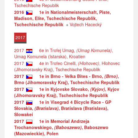
Tschechische Republik
2016
1e in Nationalmeisterschaft, Piste,
Madison, Elite, Tschechische Republik,
Tschechische Republik
+
Vojtech Hacecký
2017
2017
6e in Trofej Umag,
(Umag Komunela)
,
Umag Komunela (Istarska), Kroatien
2017
4e in Trofeo Cinelli,
(Hlohovec)
, Hlohovec
(Jihomoravsky Kraj), Tschechische Republik
2017
1e in Brno - Velka Bites - Brno,
(Brno)
,
Brno (Jihomoravsky Kraj), Tschechische Republik
2017
1e in Kyjovske Slovako,
(Kyjov)
, Kyjov
(Jihomoravsky Kraj), Tschechische Republik
2017
1e in Visegrad 4 Bicycle Race - GP
Slovakia,
(Bratislava)
, Bratislava (Bratislava),
Slowakei
2017
1e in Memorial Andrzeja
Trochanowskiego,
(Baboszewo)
, Baboszewo
(Mazowieckie), Polen