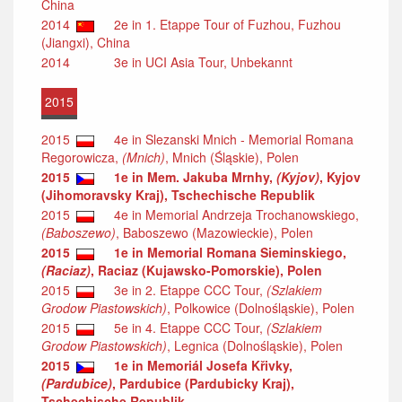
China
2014
2e in 1. Etappe Tour of Fuzhou, Fuzhou
(Jiangxi), China
2014
3e in UCI Asia Tour, Unbekannt
2015
2015
4e in Slezanski Mnich - Memorial Romana
Regorowicza,
(Mnich)
, Mnich (Śląskie), Polen
2015
1e in Mem. Jakuba Mrnhy,
(Kyjov)
, Kyjov
(Jihomoravsky Kraj), Tschechische Republik
2015
4e in Memorial Andrzeja Trochanowskiego,
(Baboszewo)
, Baboszewo (Mazowieckie), Polen
2015
1e in Memorial Romana Sieminskiego,
(Raciaz)
, Raciaz (Kujawsko-Pomorskie), Polen
2015
3e in 2. Etappe CCC Tour,
(Szlakiem
Grodow Piastowskich)
, Polkowice (Dolnośląskie), Polen
2015
5e in 4. Etappe CCC Tour,
(Szlakiem
Grodow Piastowskich)
, Legnica (Dolnośląskie), Polen
2015
1e in Memoriál Josefa Křivky,
(Pardubice)
, Pardubice (Pardubicky Kraj),
Tschechische Republik