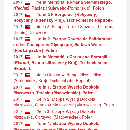
2017
1e in Memorial Romana Sieminskiego,
(Raciaz)
, Raciaz (Kujawsko-Pomorskie), Polen
2017
1e in GP Borgeres,
(Rokycany)
,
Rokycany (Plzensky Kraj), Tschechische Republik
2017
4e in 2. Etappe Tour of Slovenia, Ljubljana
(Bohinj), Slowenien
2017
1e in 2. Etappe Course de Solidarnosc
et des Champions Olympique, Stalowa Wola
(Podkarpackie), Polen
2017
1e in Memoriálu Christiana Battaglii,
(Blatna)
, Blatna (Jihocesky Kraj), Tschechische
Republik
2017
4e in Gesamtwertung Lidice, Lidice
(Stredocesky Kraj), Tschechische Republik
2017
1e in 1. Etappe Wyscig Dookola
Mazowska, Teresin (Mazowieckie), Polen
2017
5e in 2. Etappe Wyscig Dookola
Mazowska, Grodzisk Mazowiecki (Mazowieckie), Polen
2017
2e in 3. Etappe Wyscig Dookola
Mazowska, Odrzywol (Mazowieckie), Polen
2017
1e in 4. Etappe Wyscig Dookola
Mazowska, Kozienice (Mazowieckie), Polen