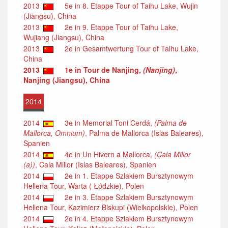
2013
5e in 8. Etappe Tour of Taihu Lake, Wujin
(Jiangsu), China
2013
2e in 9. Etappe Tour of Taihu Lake,
Wujiang (Jiangsu), China
2013
2e in Gesamtwertung Tour of Taihu Lake,
China
2013
1e in Tour de Nanjing,
(Nanjing)
,
Nanjing (Jiangsu), China
2014
2014
3e in Memorial Toni Cerdá,
(Palma de
Mallorca, Omnium)
, Palma de Mallorca (Islas Baleares),
Spanien
2014
4e in Un Hivern a Mallorca,
(Cala Millor
(a))
, Cala Millor (Islas Baleares), Spanien
2014
2e in 1. Etappe Szlakiem Bursztynowym
Hellena Tour, Warta ( Łódzkie), Polen
2014
2e in 3. Etappe Szlakiem Bursztynowym
Hellena Tour, Kazimierz Biskupi (Wielkopolskie), Polen
2014
2e in 4. Etappe Szlakiem Bursztynowym