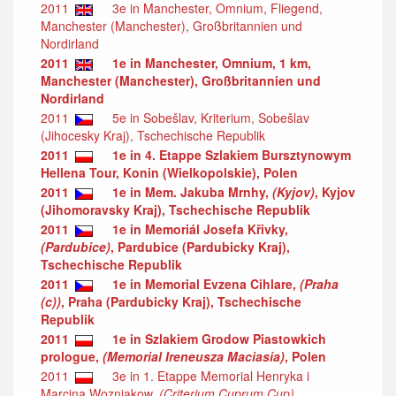
2011
3e in Manchester, Omnium, Fliegend,
Manchester (Manchester), Großbritannien und
Nordirland
2011
1e in Manchester, Omnium, 1 km,
Manchester (Manchester), Großbritannien und
Nordirland
2011
5e in Sobešlav, Kriterium, Sobešlav
(Jihocesky Kraj), Tschechische Republik
2011
1e in 4. Etappe Szlakiem Bursztynowym
Hellena Tour, Konin (Wielkopolskie), Polen
2011
1e in Mem. Jakuba Mrnhy,
(Kyjov)
, Kyjov
(Jihomoravsky Kraj), Tschechische Republik
2011
1e in Memoriál Josefa Křivky,
(Pardubice)
, Pardubice (Pardubicky Kraj),
Tschechische Republik
2011
1e in Memorial Evzena Cihlare,
(Praha
(c))
, Praha (Pardubicky Kraj), Tschechische
Republik
2011
1e in Szlakiem Grodow Piastowkich
prologue,
(Memorial Ireneusza Maciasia)
, Polen
2011
3e in 1. Etappe Memorial Henryka i
Marcina Wozniakow,
(Criterium Cuprum Cup)
,