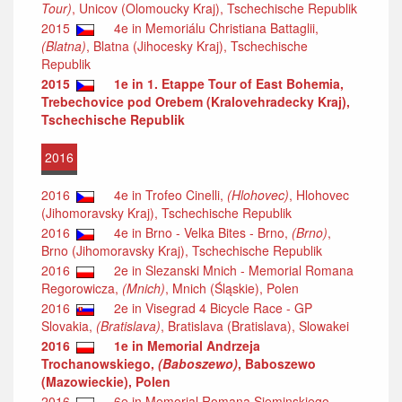
Tour)
, Unicov (Olomoucky Kraj), Tschechische Republik
2015
4e in Memoriálu Christiana Battaglii,
(Blatna)
, Blatna (Jihocesky Kraj), Tschechische
Republik
2015
1e in 1. Etappe Tour of East Bohemia,
Trebechovice pod Orebem (Kralovehradecky Kraj),
Tschechische Republik
2016
2016
4e in Trofeo Cinelli,
(Hlohovec)
, Hlohovec
(Jihomoravsky Kraj), Tschechische Republik
2016
4e in Brno - Velka Bites - Brno,
(Brno)
,
Brno (Jihomoravsky Kraj), Tschechische Republik
2016
2e in Slezanski Mnich - Memorial Romana
Regorowicza,
(Mnich)
, Mnich (Śląskie), Polen
2016
2e in Visegrad 4 Bicycle Race - GP
Slovakia,
(Bratislava)
, Bratislava (Bratislava), Slowakei
2016
1e in Memorial Andrzeja
Trochanowskiego,
(Baboszewo)
, Baboszewo
(Mazowieckie), Polen
2016
6e in Memorial Romana Sieminskiego,