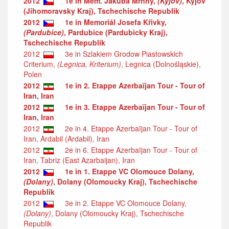
2012
1e in Mem. Jakuba Mrnhy,
(Kyjov)
, Kyjov
(Jihomoravsky Kraj), Tschechische Republik
2012
1e in Memoriál Josefa Křivky,
(Pardubice)
, Pardubice (Pardubicky Kraj),
Tschechische Republik
2012
3e in Szlakiem Grodow Piastowskich
Criterium,
(Legnica, Kriterium)
, Legnica (Dolnośląskie),
Polen
2012
1e in 2. Etappe Azerbaïjan Tour - Tour of
Iran, Iran
2012
1e in 3. Etappe Azerbaïjan Tour - Tour of
Iran, Iran
2012
2e in 4. Etappe Azerbaïjan Tour - Tour of
Iran, Ardabil (Ardabil), Iran
2012
2e in 6. Etappe Azerbaïjan Tour - Tour of
Iran, Tabriz (East Azarbaijan), Iran
2012
1e in 1. Etappe VC Olomouce Dolany,
(Dolany)
, Dolany (Olomoucky Kraj), Tschechische
Republik
2012
3e in 2. Etappe VC Olomouce Dolany,
(Dolany)
, Dolany (Olomoucky Kraj), Tschechische
Republik