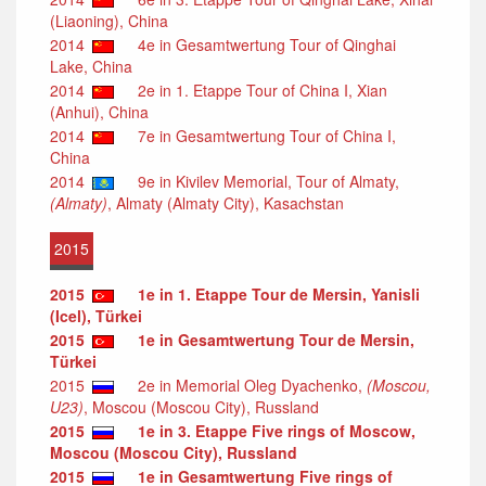
(Liaoning), China
2014
4e in Gesamtwertung Tour of Qinghai
Lake, China
2014
2e in 1. Etappe Tour of China I, Xian
(Anhui), China
2014
7e in Gesamtwertung Tour of China I,
China
2014
9e in Kivilev Memorial, Tour of Almaty,
(Almaty)
, Almaty (Almaty City), Kasachstan
2015
2015
1e in 1. Etappe Tour de Mersin, Yanisli
(Icel), Türkei
2015
1e in Gesamtwertung Tour de Mersin,
Türkei
2015
2e in Memorial Oleg Dyachenko,
(Moscou,
U23)
, Moscou (Moscou City), Russland
2015
1e in 3. Etappe Five rings of Moscow,
Moscou (Moscou City), Russland
2015
1e in Gesamtwertung Five rings of