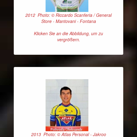
2012 Photo: © Riccardo Scanferia / General
Store - Mantovani - Fontana
Klicken Sie an die Abbildung, um zu
vergrößern.
2013 Photo: © Atlas Personal - Jakroo