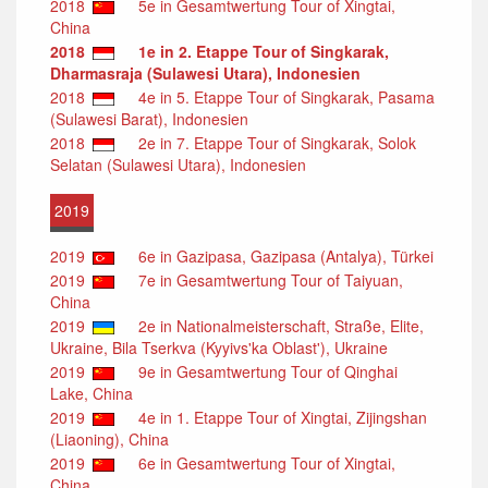
2018
5e in Gesamtwertung Tour of Xingtai,
China
2018
1e in 2. Etappe Tour of Singkarak,
Dharmasraja (Sulawesi Utara), Indonesien
2018
4e in 5. Etappe Tour of Singkarak, Pasama
(Sulawesi Barat), Indonesien
2018
2e in 7. Etappe Tour of Singkarak, Solok
Selatan (Sulawesi Utara), Indonesien
2019
2019
6e in Gazipasa, Gazipasa (Antalya), Türkei
2019
7e in Gesamtwertung Tour of Taiyuan,
China
2019
2e in Nationalmeisterschaft, Straße, Elite,
Ukraine, Bila Tserkva (Kyyivs'ka Oblast'), Ukraine
2019
9e in Gesamtwertung Tour of Qinghai
Lake, China
2019
4e in 1. Etappe Tour of Xingtai, Zijingshan
(Liaoning), China
2019
6e in Gesamtwertung Tour of Xingtai,
China