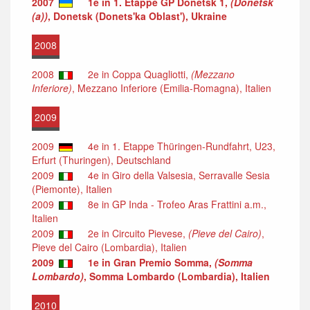
2007
1e in 1. Etappe GP Donetsk 1,
(Donetsk
(a))
, Donetsk (Donets'ka Oblast'), Ukraine
2008
2008
2e in Coppa Quagliotti,
(Mezzano
Inferiore)
, Mezzano Inferiore (Emilia-Romagna), Italien
2009
2009
4e in 1. Etappe Thüringen-Rundfahrt, U23,
Erfurt (Thuringen), Deutschland
2009
4e in Giro della Valsesia, Serravalle Sesia
(Piemonte), Italien
2009
8e in GP Inda - Trofeo Aras Frattini a.m.,
Italien
2009
2e in Circuito Pievese,
(Pieve del Cairo)
,
Pieve del Cairo (Lombardia), Italien
2009
1e in Gran Premio Somma,
(Somma
Lombardo)
, Somma Lombardo (Lombardia), Italien
2010