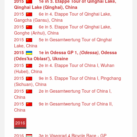
2015
1e in 3. Etappe Tour of Qinghai Lake,
Qinghai Lake (Qinghai), China
2015
6e in 4. Etappe Tour of Qinghai Lake,
Gangcha (Gansu), China
2015
6e in 5. Etappe Tour of Qinghai Lake,
Gonghe (Anhui), China
2015
5e in Gesamtwertung Tour of Qinghai
Lake, China
2015
1e in Odessa GP 1,
(Odessa)
, Odessa
(Odes'ka Oblast'), Ukraine
2015
2e in 4. Etappe Tour of China I, Wuhan
(Hubei), China
2015
9e in 5. Etappe Tour of China I, Pingchang
(Sichuan), China
2015
2e in Gesamtwertung Tour of China I,
China
2015
9e in Gesamtwertung Tour of China II,
China
2016
2016
3e in Visegrad 4 Bicycle Race - GP