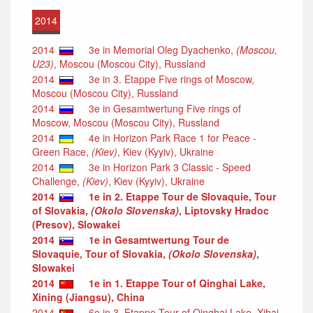
2014
2014
3e in Memorial Oleg Dyachenko,
(Moscou,
U23)
, Moscou (Moscou City), Russland
2014
3e in 3. Etappe Five rings of Moscow,
Moscou (Moscou City), Russland
2014
3e in Gesamtwertung Five rings of
Moscow, Moscou (Moscou City), Russland
2014
4e in Horizon Park Race 1 for Peace -
Green Race,
(Kiev)
, Kiev (Kyyiv), Ukraine
2014
3e in Horizon Park 3 Classic - Speed
Challenge,
(Kiev)
, Kiev (Kyyiv), Ukraine
2014
1e in 2. Etappe Tour de Slovaquie, Tour
of Slovakia,
(Okolo Slovenska)
, Liptovsky Hradoc
(Presov), Slowakei
2014
1e in Gesamtwertung Tour de
Slovaquie, Tour of Slovakia,
(Okolo Slovenska)
,
Slowakei
2014
1e in 1. Etappe Tour of Qinghai Lake,
Xining (Jiangsu), China
2014
6e in 3. Etappe Tour of Qinghai Lake, Xihai