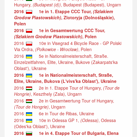
Hungary,
(Budapest (d))
, Budapest (Budapest), Ungarn
2016
1e in 1. Etappe CCC Tour,
(Szlakiem
Grodow Piastowskich)
, Zlotoryja (Dolnośląskie),
Polen
2016
1e in Gesamtwertung CCC Tour,
(Szlakiem Grodow Piastowskich)
, Polen
2016
10e in Visegrad 4 Bicycle Race - GP Polski
Via Ordra,
(Polkowice - Wrocław)
, Polen
2016
5e in Nationalmeisterschaft, Straße.
Einzelzeitfahren, Elite, Ukraine, Bukove (Zakarpats'ka
Oblast'), Ukraine
2016
1e in Nationalmeisterschaft, Straße,
Elite, Ukraine, Bukova (L'vivs'ka Oblast'), Ukraine
2016
2e in 1. Etappe Tour of Hungary,
(Tour de
Hongrie)
, Keszthely (Zala), Ungarn
2016
2e in Gesamtwertung Tour of Hungary,
(Tour de Hongrie)
, Ungarn
2016
6e in Tour de Ribas, Ukraine
2016
10e in Odessa GP 1,
(Odessa)
, Odessa
(Odes'ka Oblast'), Ukraine
2016
1e in 4. Etappe Tour of Bulgaria, Elena