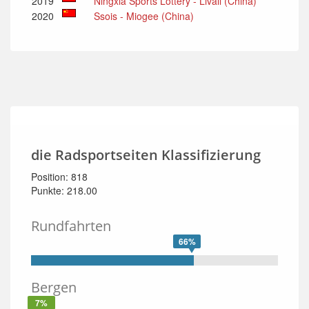
2019
Ningxia Sports Lottery - Livall (China)
2020
Ssois - Miogee (China)
die Radsportseiten Klassifizierung
Position: 818
Punkte: 218.00
Rundfahrten
66%
Bergen
7%