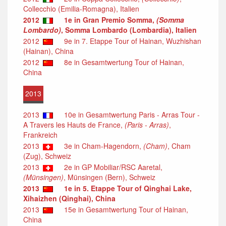
Collecchio (Emilia-Romagna), Italien
2012
1e in Gran Premio Somma,
(Somma
Lombardo)
, Somma Lombardo (Lombardia), Italien
2012
9e in 7. Etappe Tour of Hainan, Wuzhishan
(Hainan), China
2012
8e in Gesamtwertung Tour of Hainan,
China
2013
2013
10e in Gesamtwertung Paris - Arras Tour -
A Travers les Hauts de France,
(Paris - Arras)
,
Frankreich
2013
3e in Cham-Hagendorn,
(Cham)
, Cham
(Zug), Schweiz
2013
2e in GP Mobiliar/RSC Aaretal,
(Münsingen)
, Münsingen (Bern), Schweiz
2013
1e in 5. Etappe Tour of Qinghai Lake,
Xihaizhen (Qinghai), China
2013
15e in Gesamtwertung Tour of Hainan,
China