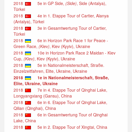
2018
5e in GP Side,
(Side)
, Side (Antalya),
Türkei
2018
4e in 1. Etappe Tour of Cartier, Alanya
(Antalya), Türkei
2018
3e in Gesamtwertung Tour of Cartier,
Türkei
2018
6e in Horizon Park Race 1 for Peace -
Green Race,
(Kiev)
, Kiev (Kyyiv), Ukraine
2018
10e in Horizon Park Race 2 Maidan - Kiev
Cup,
(Kiev)
, Kiev (Kyyiv), Ukraine
2018
5e in Nationalmeisterschaft, Straße.
Einzelzeitfahren, Elite, Ukraine, Ukraine
2018
1e in Nationalmeisterschaft, Straße,
Elite, Ukraine, Ukraine
2018
7e in 4. Etappe Tour of Qinghai Lake,
Longyangxiang (Gansu), China
2018
6e in 6. Etappe Tour of Qinghai Lake,
Qilian (Qinghai), China
2018
6e in Gesamtwertung Tour of Qinghai
Lake, China
2018
5e in 2. Etappe Tour of Xingtai, China