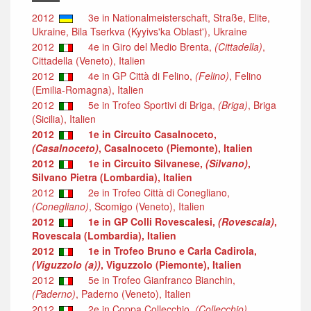
2012
3e in Nationalmeisterschaft, Straße, Elite,
Ukraine, Bila Tserkva (Kyyivs'ka Oblast'), Ukraine
2012
4e in Giro del Medio Brenta,
(Cittadella)
,
Cittadella (Veneto), Italien
2012
4e in GP Città di Felino,
(Felino)
, Felino
(Emilia-Romagna), Italien
2012
5e in Trofeo Sportivi di Briga,
(Briga)
, Briga
(Sicilia), Italien
2012
1e in Circuito Casalnoceto,
(Casalnoceto)
, Casalnoceto (Piemonte), Italien
2012
1e in Circuito Silvanese,
(Silvano)
,
Silvano Pietra (Lombardia), Italien
2012
2e in Trofeo Città di Conegliano,
(Conegliano)
, Scomigo (Veneto), Italien
2012
1e in GP Colli Rovescalesi,
(Rovescala)
,
Rovescala (Lombardia), Italien
2012
1e in Trofeo Bruno e Carla Cadirola,
(Viguzzolo (a))
, Viguzzolo (Piemonte), Italien
2012
5e in Trofeo Gianfranco Bianchin,
(Paderno)
, Paderno (Veneto), Italien
2012
2e in Coppa Collecchio,
(Collecchio)
,