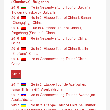
(Khaskovo), Bulgarien
2016
7e in Gesamtwertung Tour of Bulgaria,
Troyan (Khaskovo), Bulgarien
2016
4e in 3. Etappe Tour of China I, Banan
(Chongqing), China
2016
10e in 4. Etappe Tour of China I,
Pingchang (Sichuan), China
2016
6e in Gesamtwertung Tour of China I,
China
2016
3e in 3. Etappe Tour of China II, Lilin
(Zhejiang), China
2016
7e in Gesamtwertung Tour of China II,
China
2017
2017
2e in 2. Etappe Tour de Azerbaijan,
Ismayilli (Ismayilli), Aserbaidschan
2017
3e in Gesamtwertung Tour de Azerbaijan,
Aserbaidschan
2017
1e in 2. Etappe Tour of Ukraine, Dymer
(Kyyivs'ka Oblast'), Ukraine
+
Sergiy Lagkuti
+
Vitaly