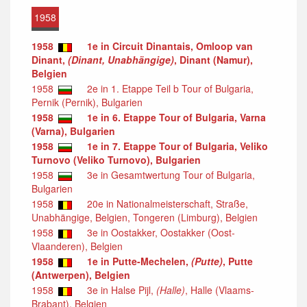
1958
1958
1e in Circuit Dinantais, Omloop van
Dinant,
(Dinant, Unabhängige)
, Dinant (Namur),
Belgien
1958
2e in 1. Etappe Teil b Tour of Bulgaria,
Pernik (Pernik), Bulgarien
1958
1e in 6. Etappe Tour of Bulgaria, Varna
(Varna), Bulgarien
1958
1e in 7. Etappe Tour of Bulgaria, Veliko
Turnovo (Veliko Turnovo), Bulgarien
1958
3e in Gesamtwertung Tour of Bulgaria,
Bulgarien
1958
20e in Nationalmeisterschaft, Straße,
Unabhängige, Belgien, Tongeren (Limburg), Belgien
1958
3e in Oostakker, Oostakker (Oost-
Vlaanderen), Belgien
1958
1e in Putte-Mechelen,
(Putte)
, Putte
(Antwerpen), Belgien
1958
3e in Halse Pijl,
(Halle)
, Halle (Vlaams-
Brabant), Belgien