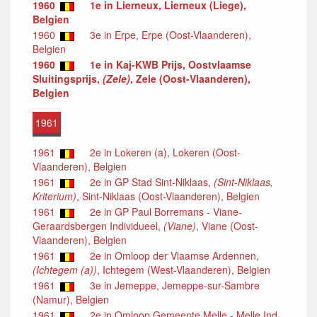
1960
1e in Lierneux, Lierneux (Liege),
Belgien
1960
3e in Erpe, Erpe (Oost-Vlaanderen),
Belgien
1960
1e in Kaj-KWB Prijs, Oostvlaamse
Sluitingsprijs,
(Zele)
, Zele (Oost-Vlaanderen),
Belgien
1961
1961
2e in Lokeren (a), Lokeren (Oost-
Vlaanderen), Belgien
1961
2e in GP Stad Sint-Niklaas,
(Sint-Niklaas,
Kriterium)
, Sint-Niklaas (Oost-Vlaanderen), Belgien
1961
2e in GP Paul Borremans - Viane-
Geraardsbergen Individueel,
(Viane)
, Viane (Oost-
Vlaanderen), Belgien
1961
2e in Omloop der Vlaamse Ardennen,
(Ichtegem (a))
, Ichtegem (West-Vlaanderen), Belgien
1961
3e in Jemeppe, Jemeppe-sur-Sambre
(Namur), Belgien
1961
2e in Omloop Gemeente Melle - Melle Ind.,