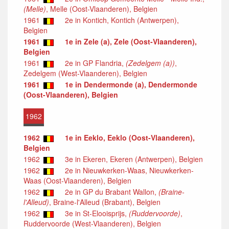
(Melle)
, Melle (Oost-Vlaanderen), Belgien
1961
2e in Kontich, Kontich (Antwerpen),
Belgien
1961
1e in Zele (a), Zele (Oost-Vlaanderen),
Belgien
1961
2e in GP Flandria,
(Zedelgem (a))
,
Zedelgem (West-Vlaanderen), Belgien
1961
1e in Dendermonde (a), Dendermonde
(Oost-Vlaanderen), Belgien
1962
1962
1e in Eeklo, Eeklo (Oost-Vlaanderen),
Belgien
1962
3e in Ekeren, Ekeren (Antwerpen), Belgien
1962
2e in Nieuwkerken-Waas, Nieuwkerken-
Waas (Oost-Vlaanderen), Belgien
1962
2e in GP du Brabant Wallon,
(Braine-
l'Alleud)
, Braine-l'Alleud (Brabant), Belgien
1962
3e in St-Elooisprijs,
(Ruddervoorde)
,
Ruddervoorde (West-Vlaanderen), Belgien