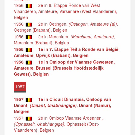
1956
2e in 6. Etappe Ronde van West-
Vlaanderen, Amateure, Varsenare (West-Vlaanderen),
Belgien
1956
2e in Oetingen,
(Oetingen, Amateure (a))
,
Oetingen (Brabant), Belgien
1956
2e in Merchtem,
(Merchtem, Amateure)
,
Merchtem (Brabant), Belgien
1956
1e in 7. Etappe Teil a Ronde van België,
Amateure, Opwijk (Brabant), Belgien
1956
1e in Omloop der Vlaamse Gewesten,
Amateure, Brussel (Brussels Hoofdstedelijk
Gewest), Belgien
1957
1957
1e in Circuit Dinantais, Omloop van
Dinant,
(Dinant, Unabhängige)
, Dinant (Namur),
Belgien
1957
2e in Omloop Vlaamse Ardennen,
(Ophasselt, Unabhängige)
, Ophasselt (Oost-
Vlaanderen), Belgien