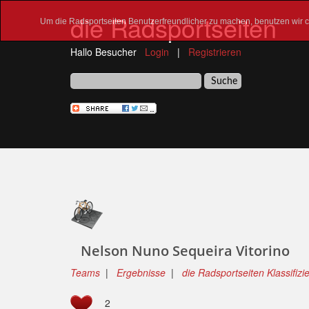
die Radsportseiten
Um die Radsportseiten Benutzerfreundlicher zu machen, benutzen wir co
Hallo Besucher
Login
|
Registrieren
Nelson Nuno Sequeira Vitorino
Teams
|
Ergebnisse
|
die Radsportseiten Klassifizi
2