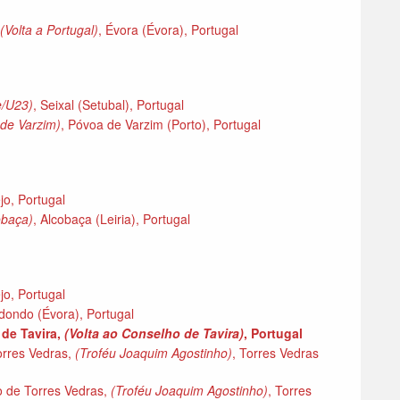
(Volta a Portugal)
, Évora (Évora), Portugal
te/U23)
, Seixal (Setubal), Portugal
de Varzim)
, Póvoa de Varzim (Porto), Portugal
o, Portugal
obaça)
, Alcobaça (Leiria), Portugal
o, Portugal
dondo (Évora), Portugal
 de Tavira,
(Volta ao Conselho de Tavira)
, Portugal
orres Vedras,
(Troféu Joaquim Agostinho)
, Torres Vedras
 de Torres Vedras,
(Troféu Joaquim Agostinho)
, Torres