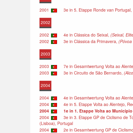
2001
3e in 5. Etappe Ronde van Portugal,
2002
2002
4e in Clássica do Seixal,
(Seixal, Eli
2002
3e in Clássica da Primavera,
(Póvoa 
2003
2003
7e in Gesamtwertung Volta ao Alentej
2003
3e in Circuito de São Bernardo,
(Alc
2004
2004
4e in Gesamtwertung Volta ao Alentej
2004
4e in 5. Etappe Volta ao Alentejo, Re
2004
1e in 1. Etappe Volta ao Município
2004
3e in 3. Etappe GP de Ciclismo de T
(Lisboa), Portugal
2004
2e in Gesamtwertung GP de Ciclismo