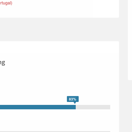
ortugal)
ng
83%