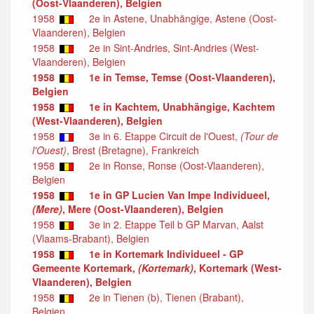
(Oost-Vlaanderen), Belgien
1958
2e in Astene, Unabhängige, Astene (Oost-
Vlaanderen), Belgien
1958
2e in Sint-Andries, Sint-Andries (West-
Vlaanderen), Belgien
1958
1e in Temse, Temse (Oost-Vlaanderen),
Belgien
1958
1e in Kachtem, Unabhängige, Kachtem
(West-Vlaanderen), Belgien
1958
3e in 6. Etappe Circuit de l'Ouest,
(Tour de
l'Ouest)
, Brest (Bretagne), Frankreich
1958
2e in Ronse, Ronse (Oost-Vlaanderen),
Belgien
1958
1e in GP Lucien Van Impe Individueel,
(Mere)
, Mere (Oost-Vlaanderen), Belgien
1958
3e in 2. Etappe Teil b GP Marvan, Aalst
(Vlaams-Brabant), Belgien
1958
1e in Kortemark Individueel - GP
Gemeente Kortemark,
(Kortemark)
, Kortemark (West-
Vlaanderen), Belgien
1958
2e in Tienen (b), Tienen (Brabant),
Belgien