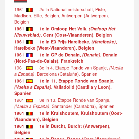
1961
2e in Nationalmeisterschaft, Piste,
Madison, Elite, Belgien, Antwerpen (Antwerpen),
Belgien
1961
1e in Omloop Het Volk,
(Omloop Het
Nieuwsblad)
, Gent (Oost-Vlaanderen), Belgien
1961
1e in E3 Prijs Harelbeke,
(Harelbeke)
,
Harelbeke (West-Vlaanderen), Belgien
1961
1e in GP de Denain,
(Denain)
, Denain
(Nord-Pas-de-Calais), Frankreich
1961
3e in 4. Etappe Ronde van Spanje,
(Vuelta
a España)
, Barcelona (Cataluña), Spanien
1961
1e in 11. Etappe Ronde van Spanje,
(Vuelta a España)
, Valladolid (Castilla y Leon),
Spanien
1961
3e in 13. Etappe Ronde van Spanje,
(Vuelta a España)
, Santander (Cantabria), Spanien
1961
1e in Kruishoutem, Kruishoutem (Oost-
Vlaanderen), Belgien
1961
1e in Burcht, Burcht (Antwerpen),
Belgien
1961
1e in Ronse, Ronse (Oost-Vlaanderen),