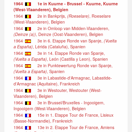
1964
1e in Kuurne - Brussel - Kuurne, Kuurne
(West-Vlaanderen), Belgien
1964
2e in Bankprijs,
(Roeselare)
, Roeselare
(West-Vlaanderen), Belgien
1964
2e in Omloop van Midden-Vlaanderen,
(Deinze (a))
, Deinze (Oost-Vlaanderen), Belgien
1964
3e in 6. Etappe Ronde van Spanje,
(Vuelta
a España)
, Lérida (Cataluña), Spanien
1964
3e in 14. Etappe Ronde van Spanje,
(Vuelta a España)
, León (Castilla y Leon), Spanien
1964
2e in Punktewertung Ronde van Spanje,
(Vuelta a España)
, Spanien
1964
3e in Labastide-d'Armagnac, Labastide-
d'Armagnac (Aquitaine), Frankreich
1964
3e in Westouter, Westouter (West-
Vlaanderen), Belgien
1964
3e in Brussel/Bruxelles - Ingooigem,
Ingooigem (West-Vlaanderen), Belgien
1964
15e in 1. Etappe Tour de France, Lisieux
(Basse-Normandie), Frankreich
1964
13e in 2. Etappe Tour de France, Amiens