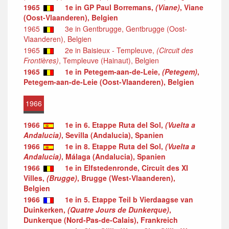
1965
1e in GP Paul Borremans,
(Viane)
, Viane
(Oost-Vlaanderen), Belgien
1965
3e in Gentbrugge, Gentbrugge (Oost-
Vlaanderen), Belgien
1965
2e in Baisieux - Templeuve,
(Circuit des
Frontières)
, Templeuve (Hainaut), Belgien
1965
1e in Petegem-aan-de-Leie,
(Petegem)
,
Petegem-aan-de-Leie (Oost-Vlaanderen), Belgien
1966
1966
1e in 6. Etappe Ruta del Sol,
(Vuelta a
Andalucia)
, Sevilla (Andalucia), Spanien
1966
1e in 8. Etappe Ruta del Sol,
(Vuelta a
Andalucia)
, Málaga (Andalucia), Spanien
1966
1e in Elfstedenronde, Circuit des XI
Villes,
(Brugge)
, Brugge (West-Vlaanderen),
Belgien
1966
1e in 5. Etappe Teil b Vierdaagse van
Duinkerken,
(Quatre Jours de Dunkerque)
,
Dunkerque (Nord-Pas-de-Calais), Frankreich