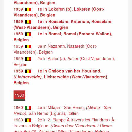
Vlaanderen), Belgien
1959
1e in Lokeren (b), Lokeren (Oost-
Vlaanderen), Belgien
1959
1e in Roeselare, Kriterium, Roeselare
(West-Vlaanderen), Belgien
1959
1e in Bomal, Bomal (Brabant Wallon),
Belgien
1959
3e in Nazareth, Nazareth (Oost-
Vlaanderen), Belgien
1959
2e in Aalter (a), Aalter (Oost-Vlaanderen),
Belgien
1959
1e in Omloop van het Houtland,
(Lichtervelde)
, Lichtervelde (West-Vlaanderen),
Belgien
1960
1960
4e in Milaan - San Remo,
(Milano - San
Remo)
, San Remo (Liguria), Italien
1960
2e in 2. Etappe À travers les Flandres / À
travers la Belgique,
(Dwars door Vlaanderen / Dwars
door België)
, Waregem (West-Vlaanderen), Belgien