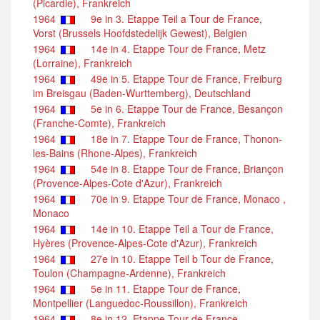
(Picardie), Frankreich
1964
9e in 3. Etappe Teil a Tour de France,
Vorst (Brussels Hoofdstedelijk Gewest), Belgien
1964
14e in 4. Etappe Tour de France, Metz
(Lorraine), Frankreich
1964
49e in 5. Etappe Tour de France, Freiburg
im Breisgau (Baden-Wurttemberg), Deutschland
1964
5e in 6. Etappe Tour de France, Besançon
(Franche-Comte), Frankreich
1964
18e in 7. Etappe Tour de France, Thonon-
les-Bains (Rhone-Alpes), Frankreich
1964
54e in 8. Etappe Tour de France, Briançon
(Provence-Alpes-Cote d'Azur), Frankreich
1964
70e in 9. Etappe Tour de France, Monaco ,
Monaco
1964
14e in 10. Etappe Teil a Tour de France,
Hyères (Provence-Alpes-Cote d'Azur), Frankreich
1964
27e in 10. Etappe Teil b Tour de France,
Toulon (Champagne-Ardenne), Frankreich
1964
5e in 11. Etappe Tour de France,
Montpellier (Languedoc-Roussillon), Frankreich
1964
8e in 12. Etappe Tour de France,