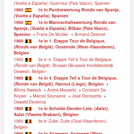
(Vuelta a España)
, Guernica (Pais Vasco), Spanien
1960
1e in Punktewertung Ronde van Spanje,
(Vuelta a España)
, Spanien
1960
1e in Mannschaftswertung Ronde van
Spanje,
(Vuelta a España)
, Bilbao (Pais Vasco),
Spanien
+
Frans De Mulder
+
Armand Desmet
1960
1e in 1. Etappe Tour de Belgique,
(Ronde van België)
, Oostende (West-Vlaanderen),
Belgien
1960
2e in 4. Etappe Teil b Tour de Belgique,
(Ronde van België)
, Brussel (Brussels Hoofdstedelijk
Gewest), Belgien
1960
1e in 4. Etappe Teil a Tour de Belgique,
(Ronde van België)
, Hannut (Liege), Belgien
+
Alfons Sweeck
+
André Messelis
+
Constant De
Keyser
+
Marcel Seynaeve
+
José Denoyette
+
Oswald Declercq
1960
1e in Schelde-Dender-Leie,
(Aalst)
,
Aalst (Vlaams-Brabant), Belgien
1960
3e in Zulte, Zulte (Oost-Vlaanderen),
Belgien
1960
1e in Anzegem, Anzegem (West-