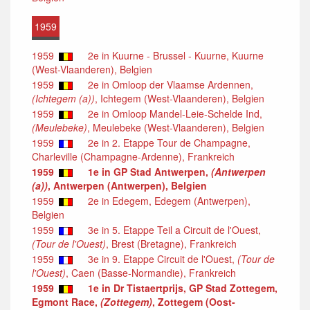
1959
1959
2e in Kuurne - Brussel - Kuurne, Kuurne
(West-Vlaanderen), Belgien
1959
2e in Omloop der Vlaamse Ardennen,
(Ichtegem (a))
, Ichtegem (West-Vlaanderen), Belgien
1959
2e in Omloop Mandel-Leie-Schelde Ind,
(Meulebeke)
, Meulebeke (West-Vlaanderen), Belgien
1959
2e in 2. Etappe Tour de Champagne,
Charleville (Champagne-Ardenne), Frankreich
1959
1e in GP Stad Antwerpen,
(Antwerpen
(a))
, Antwerpen (Antwerpen), Belgien
1959
2e in Edegem, Edegem (Antwerpen),
Belgien
1959
3e in 5. Etappe Teil a Circuit de l'Ouest,
(Tour de l'Ouest)
, Brest (Bretagne), Frankreich
1959
3e in 9. Etappe Circuit de l'Ouest,
(Tour de
l'Ouest)
, Caen (Basse-Normandie), Frankreich
1959
1e in Dr Tistaertprijs, GP Stad Zottegem,
Egmont Race,
(Zottegem)
, Zottegem (Oost-