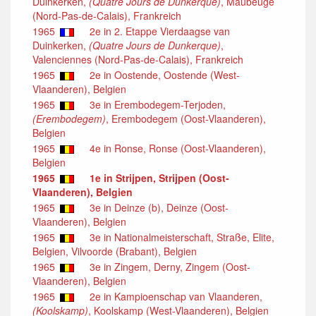
Duinkerken,
(Quatre Jours de Dunkerque)
, Maubeuge
(Nord-Pas-de-Calais), Frankreich
1965
2e in 2. Etappe Vierdaagse van
Duinkerken,
(Quatre Jours de Dunkerque)
,
Valenciennes (Nord-Pas-de-Calais), Frankreich
1965
2e in Oostende, Oostende (West-
Vlaanderen), Belgien
1965
3e in Erembodegem-Terjoden,
(Erembodegem)
, Erembodegem (Oost-Vlaanderen),
Belgien
1965
4e in Ronse, Ronse (Oost-Vlaanderen),
Belgien
1965
1e in Strijpen, Strijpen (Oost-
Vlaanderen), Belgien
1965
3e in Deinze (b), Deinze (Oost-
Vlaanderen), Belgien
1965
3e in Nationalmeisterschaft, Straße, Elite,
Belgien, Vilvoorde (Brabant), Belgien
1965
3e in Zingem, Derny, Zingem (Oost-
Vlaanderen), Belgien
1965
2e in Kampioenschap van Vlaanderen,
(Koolskamp)
, Koolskamp (West-Vlaanderen), Belgien