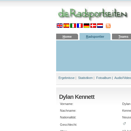
H
ome
R
adsportler
T
eams
Ergebnisse
|
Statistiken
|
Fotoalbum |
Audio/Video
Dylan Kennett
Vorname:
Dylan
Nachname:
Kenne
Nationalität:
Neuse
Geschlecht: