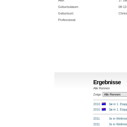
Alter:
17 Ja
Geburtsdatum:
08-12
Geburtsort:
Chris
Professional:
Ergebnisse
Alle Rennen
Zeige:
2010
1e
in 1. Etap
2010
1e
in 1. Etap
2011
3e in Weltmeis
2011
3e in Weltmeis