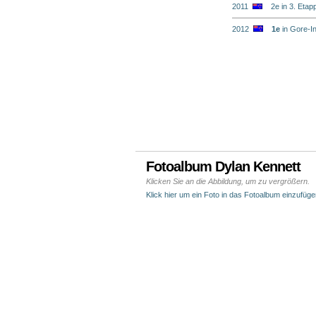
2011
2e in 3. Etap
2012
1e
in Gore-In
Fotoalbum Dylan Kennett
Klicken Sie an die Abbildung, um zu vergrößern.
Klick hier um ein Foto in das Fotoalbum einzufüge