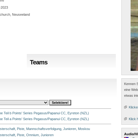
hre
-2023
tchurch, Neuseeland
Teams
Kennen Si
eine Webs
etwas in
Klicke
pe Teil b Points' Series Pegasus/Papanui CC, Eyreton (NZL)
Klick 
pe Teil a Points' Series Pegasus/Papanui CC, Eyreton (NZL)
terschaft, Piste, Mannschaftsverfolgung, Junioren, Moskou
Audio/V
terschaft, Piste, Omnium, Junioren