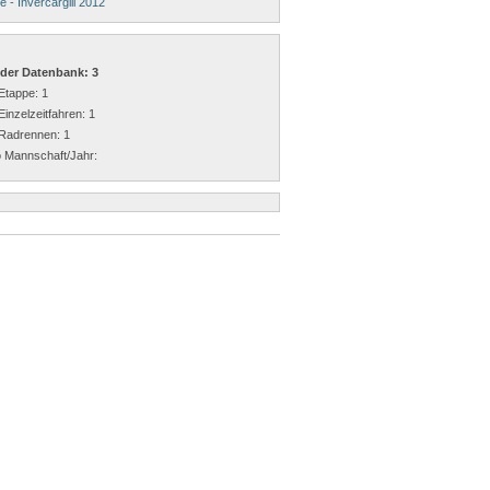
- Invercargill 2012
 der Datenbank: 3
Etappe: 1
Einzelzeitfahren: 1
 Radrennen: 1
o Mannschaft/Jahr: