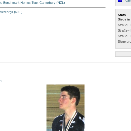
Gore 
pe Benchmark Homes Tour, Canterbury (NZL)
vercargill (NZL)
Stats
Siege in
Straße - 
Straße - 
Straße -
Siege pr
n.