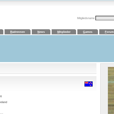
Mitgliedsname
R
adrennen
N
ews
M
itglieder
G
ames
F
orum
tt
eland