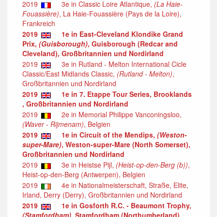
2019
3e in Classic Loire Atlantique,
(La Haie-
Fouassière)
, La Haie-Fouassière (Pays de la Loire),
Frankreich
2019
1e in East-Cleveland Klondike Grand
Prix,
(Guisborough)
, Guisborough (Redcar and
Cleveland), Großbritannien und Nordirland
2019
3e in Rutland - Melton International Cicle
Classic/East Midlands Classic,
(Rutland - Melton)
,
Großbritannien und Nordirland
2019
1e in 7. Etappe Tour Series, Brooklands
, Großbritannien und Nordirland
2019
2e in Memorial Philippe Vanconingsloo,
(Waver - Rijmenam)
, Belgien
2019
1e in Circuit of the Mendips,
(Weston-
super-Mare)
, Weston-super-Mare (North Somerset),
Großbritannien und Nordirland
2019
3e in Heistse Pijl,
(Heist-op-den-Berg (b))
,
Heist-op-den-Berg (Antwerpen), Belgien
2019
4e in Nationalmeisterschaft, Straße, Elite,
Irland, Derry (Derry), Großbritannien und Nordirland
2019
1e in Gosforth R.C. - Beaumont Trophy,
(Stamfordham)
, Stamfordham (Northumberland),