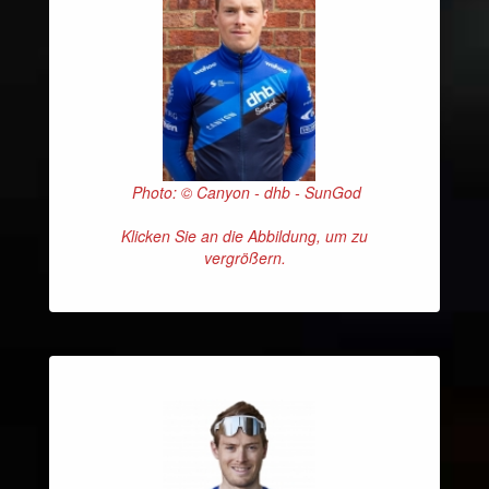
Photo: © Canyon - dhb - SunGod
Klicken Sie an die Abbildung, um zu
vergrößern.