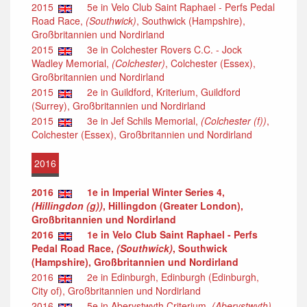
2015
5e in Velo Club Saint Raphael - Perfs Pedal
Road Race,
(Southwick)
, Southwick (Hampshire),
Großbritannien und Nordirland
2015
3e in Colchester Rovers C.C. - Jock
Wadley Memorial,
(Colchester)
, Colchester (Essex),
Großbritannien und Nordirland
2015
2e in Guildford, Kriterium, Guildford
(Surrey), Großbritannien und Nordirland
2015
3e in Jef Schils Memorial,
(Colchester (f))
,
Colchester (Essex), Großbritannien und Nordirland
2016
2016
1e in Imperial Winter Series 4,
(Hillingdon (g))
, Hillingdon (Greater London),
Großbritannien und Nordirland
2016
1e in Velo Club Saint Raphael - Perfs
Pedal Road Race,
(Southwick)
, Southwick
(Hampshire), Großbritannien und Nordirland
2016
2e in Edinburgh, Edinburgh (Edinburgh,
City of), Großbritannien und Nordirland
2016
5e in Aberystwyth Criterium,
(Aberystwyth)
,