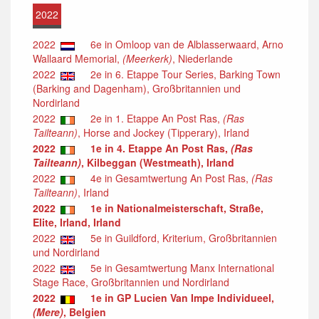
2022
2022
6e in Omloop van de Alblasserwaard, Arno
Wallaard Memorial,
(Meerkerk)
, Niederlande
2022
2e in 6. Etappe Tour Series, Barking Town
(Barking and Dagenham), Großbritannien und
Nordirland
2022
2e in 1. Etappe An Post Ras,
(Ras
Tailteann)
, Horse and Jockey (Tipperary), Irland
2022
1e in 4. Etappe An Post Ras,
(Ras
Tailteann)
, Kilbeggan (Westmeath), Irland
2022
4e in Gesamtwertung An Post Ras,
(Ras
Tailteann)
, Irland
2022
1e in Nationalmeisterschaft, Straße,
Elite, Irland, Irland
2022
5e in Guildford, Kriterium, Großbritannien
und Nordirland
2022
5e in Gesamtwertung Manx International
Stage Race, Großbritannien und Nordirland
2022
1e in GP Lucien Van Impe Individueel,
(Mere)
, Belgien