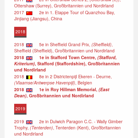
Ottershaw (Surrey), Großbritannien und Nordirland
2017
2e in 1. Etappe Tour of Quanzhou Bay,
Jinjiang (Jiangsu), China
2018
2018
5e in Sheffield Grand Prix,
(Sheffield)
,
Sheffield (Sheffield), Großbritannien und Nordirland
2018
1e in Stafford Town Centre,
(Stafford,
Kriterium)
, Stafford (Staffordshire), Großbritannien
und Nordirland
2018
8e in 2 Districtenpijl Ekeren - Deurne,
(Vlaamse/Antwerpse Havenpijl)
, Belgien
2018
1e in Roy Hillman Memorial,
(East
Dean)
, Großbritannien und Nordirland
2019
2019
2e in Dulwich Paragon C.C. - Wally Gimber
Trophy,
(Tenterden)
, Tenterden (Kent), Großbritannien
und Nordirland