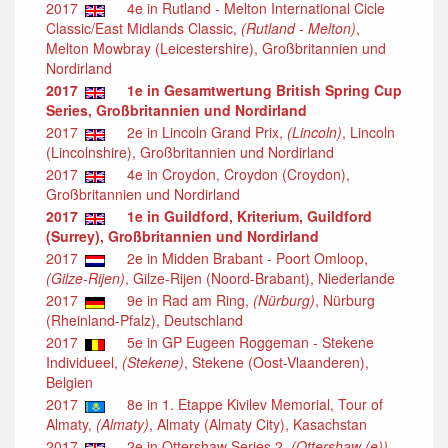
2017
4e in Rutland - Melton International Cicle
Classic/East Midlands Classic,
(Rutland - Melton)
,
Melton Mowbray (Leicestershire), Großbritannien und
Nordirland
2017
1e in Gesamtwertung British Spring Cup
Series, Großbritannien und Nordirland
2017
2e in Lincoln Grand Prix,
(Lincoln)
, Lincoln
(Lincolnshire), Großbritannien und Nordirland
2017
4e in Croydon, Croydon (Croydon),
Großbritannien und Nordirland
2017
1e in Guildford, Kriterium, Guildford
(Surrey), Großbritannien und Nordirland
2017
2e in Midden Brabant - Poort Omloop,
(Gilze-Rijen)
, Gilze-Rijen (Noord-Brabant), Niederlande
2017
9e in Rad am Ring,
(Nürburg)
, Nürburg
(Rheinland-Pfalz), Deutschland
2017
5e in GP Eugeen Roggeman - Stekene
Individueel,
(Stekene)
, Stekene (Oost-Vlaanderen),
Belgien
2017
8e in 1. Etappe Kivilev Memorial, Tour of
Almaty,
(Almaty)
, Almaty (Almaty City), Kasachstan
2017
2e in Ottershaw Series 2,
(Ottershaw (e))
,