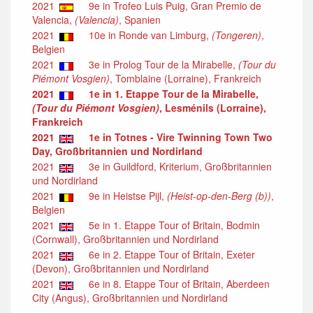
2021
9e in Trofeo Luis Puig, Gran Premio de
Valencia,
(Valencia)
, Spanien
2021
10e in Ronde van Limburg,
(Tongeren)
,
Belgien
2021
3e in Prolog Tour de la Mirabelle,
(Tour du
Piémont Vosgien)
, Tomblaine (Lorraine), Frankreich
2021
1e in 1. Etappe Tour de la Mirabelle,
(Tour du Piémont Vosgien)
, Lesménils (Lorraine),
Frankreich
2021
1e in Totnes - Vire Twinning Town Two
Day, Großbritannien und Nordirland
2021
3e in Guildford, Kriterium, Großbritannien
und Nordirland
2021
9e in Heistse Pijl,
(Heist-op-den-Berg (b))
,
Belgien
2021
5e in 1. Etappe Tour of Britain, Bodmin
(Cornwall), Großbritannien und Nordirland
2021
6e in 2. Etappe Tour of Britain, Exeter
(Devon), Großbritannien und Nordirland
2021
6e in 8. Etappe Tour of Britain, Aberdeen
City (Angus), Großbritannien und Nordirland