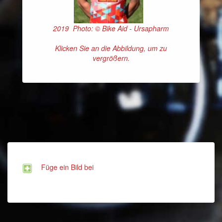
2019 Photo: © Bike Aid - Ursapharm
Klicken Sie an die Abbildung, um zu
vergrößern.
Füge ein Bild bei