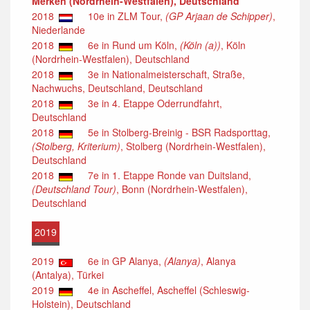
Merken (Nordrhein-Westfalen), Deutschland
2018
10e in ZLM Tour,
(GP Arjaan de Schipper)
,
Niederlande
2018
6e in Rund um Köln,
(Köln (a))
, Köln
(Nordrhein-Westfalen), Deutschland
2018
3e in Nationalmeisterschaft, Straße,
Nachwuchs, Deutschland, Deutschland
2018
3e in 4. Etappe Oderrundfahrt,
Deutschland
2018
5e in Stolberg-Breinig - BSR Radsporttag,
(Stolberg, Kriterium)
, Stolberg (Nordrhein-Westfalen),
Deutschland
2018
7e in 1. Etappe Ronde van Duitsland,
(Deutschland Tour)
, Bonn (Nordrhein-Westfalen),
Deutschland
2019
2019
6e in GP Alanya,
(Alanya)
, Alanya
(Antalya), Türkei
2019
4e in Ascheffel, Ascheffel (Schleswig-
Holstein), Deutschland