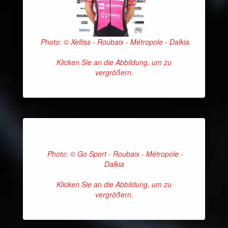
Photo: © Xelliss - Roubaix - Métropole - Dalkia
Klicken Sie an die Abbildung, um zu
vergrößern.
Photo: © Go Sport - Roubaix - Métropole -
Dalkia
Klicken Sie an die Abbildung, um zu
vergrößern.