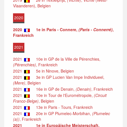
2019
2e in Textielprijs,
(Vichte)
, Vichte (West-
Vlaanderen), Belgien
2020
2020
1e in Paris - Connere,
(Paris - Connerré)
,
Frankreich
2021
2021
10e in GP de la Ville de Pérenchies,
(Pérenchies)
, Frankreich
2021
5e in Ninove, Belgien
2021
3e in GP Lucien Van Impe Individueel,
(Mere)
, Belgien
2021
16e in GP de Denain,
(Denain)
, Frankreich
2021
10e in Tour de l'Eurométropole,
(Circuit
Franco-Belge)
, Belgien
2021
13e in Paris - Tours, Frankreich
2021
20e in GP Plumelec-Morbihan,
(Plumelec
(a))
, Frankreich
2021
1e in Europäische Meisterschaft,