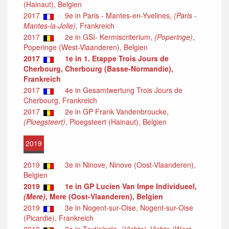
(Hainaut), Belgien
2017
9e in Paris - Mantes-en-Yvelines,
(Paris -
Mantes-la-Jolie)
, Frankreich
2017
2e in GSI- Kermiscriterium,
(Poperinge)
,
Poperinge (West-Vlaanderen), Belgien
2017
1e in 1. Etappe Trois Jours de
Cherbourg, Cherbourg (Basse-Normandie),
Frankreich
2017
4e in Gesamtwertung Trois Jours de
Cherbourg, Frankreich
2017
2e in GP Frank Vandenbroucke,
(Ploegsteert)
, Ploegsteert (Hainaut), Belgien
2019
2019
3e in Ninove, Ninove (Oost-Vlaanderen),
Belgien
2019
1e in GP Lucien Van Impe Individueel,
(Mere)
, Mere (Oost-Vlaanderen), Belgien
2019
3e in Nogent-sur-Oise, Nogent-sur-Oise
(Picardie), Frankreich