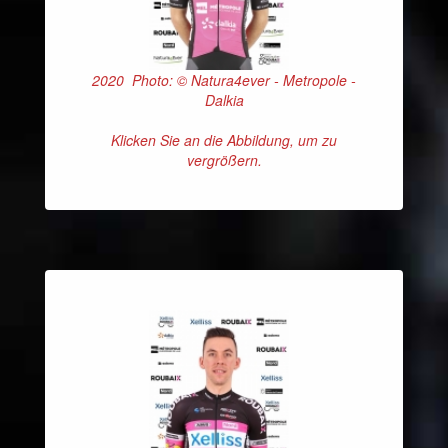
2020 Photo: © Natura4ever - Metropole -
Dalkia
Klicken Sie an die Abbildung, um zu
vergrößern.