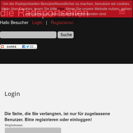
Um die Radsportseiten Benutzerfreundlicher zu machen, benutzen wir cookies.
die Radsportseiten
Mehr über Cookies, lesen Sie bitte
hier
. Wenn Sie unsere Website nutzen, gehen
Toggl
wir davon aus, dass Sie damit einverstanden sind.
navig
Schliessen X
Hallo Besucher
Login
|
Registrieren
Login
Die Seite, die Sie verlangten, ist nur für zugelassene
Benutzer. Bitte registrieren oder einloggen!
Mitgliedsname