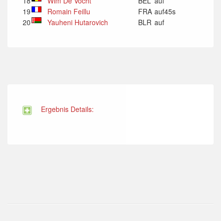
18
Wim De Vocht
BEL
auf
19
Romain Feillu
FRA
auf45s
20
Yauheni Hutarovich
BLR
auf
Ergebnis Details: