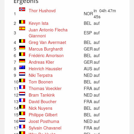
Ergebnis
Thor Hushovd
in 04h 47m
1
NOR
45s
2
Kevyn Ista
BEL
auf
Juan Antonio Flecha
3
ESP
auf
Giannoni
4
Greg Van Avermaet
BEL
auf
5
Marcus Burghardt
GER
auf
6
Frédéric Amorison
BEL
auf
7
Andreas Klier
GER
auf
8
Heinrich Haussler
AUS
auf
9
Niki Terpstra
NED
auf
10
Tom Boonen
BEL
auf
11
Thomas Voeckler
FRA
auf
12
Bram Tankink
NED
auf
13
David Boucher
FRA
auf
14
Nick Nuyens
BEL
auf
15
Philippe Gilbert
BEL
auf
16
Joost Posthuma
NED
auf
17
Sylvain Chavanel
FRA
auf