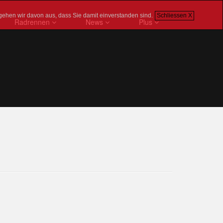
gehen wir davon aus, dass Sie damit einverstanden sind.
Schliessen X
Radrennen
News
Plus