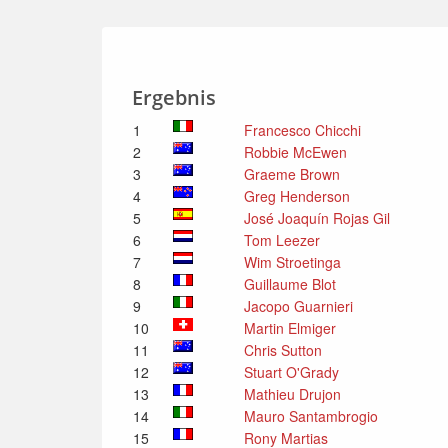
Ergebnis
1
Francesco Chicchi
2
Robbie McEwen
3
Graeme Brown
4
Greg Henderson
5
José Joaquín Rojas Gil
6
Tom Leezer
7
Wim Stroetinga
8
Guillaume Blot
9
Jacopo Guarnieri
10
Martin Elmiger
11
Chris Sutton
12
Stuart O'Grady
13
Mathieu Drujon
14
Mauro Santambrogio
15
Rony Martias