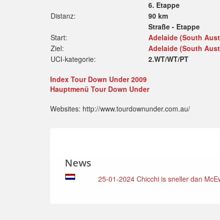
6. Etappe
Distanz:
90 km
Straße - Etappe
Start:
Adelaide (South Austr
Ziel:
Adelaide (South Austr
UCI-kategorie:
2.WT/WT/PT
Index Tour Down Under 2009
Hauptmenü Tour Down Under
Websites: http://www.tourdownunder.com.au/
News
25-01-2024 Chicchi is sneller dan McEwe