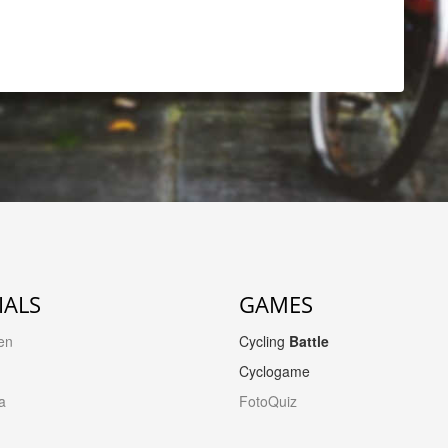
IALS
GAMES
en
Cycling
Battle
Cyclogame
a
FotoQuiz