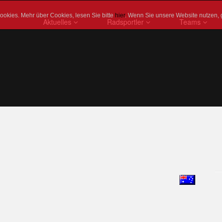
okies. Mehr über Cookies, lesen Sie bitte
hier
. Wenn Sie unsere Website nutzen, 
Aktuelles
Radsportler
Teams