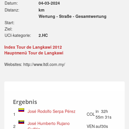
Datum:
04-03-2024
Distanz:
km
Wertung - Straße - Gesamtwertung
Start:
Ziel:
UCI-kategorie:
2.HC
Index Tour de Langkawi 2012
Hauptmenü Tour de Langkawi
Websites: http://www.ltdl.com.my/
Ergebnis
José Rodolfo Serpa Pérez
in 32h
1
COL
55m 31s
José Humberto Rujano
2
VEN
auf30s
Guillén