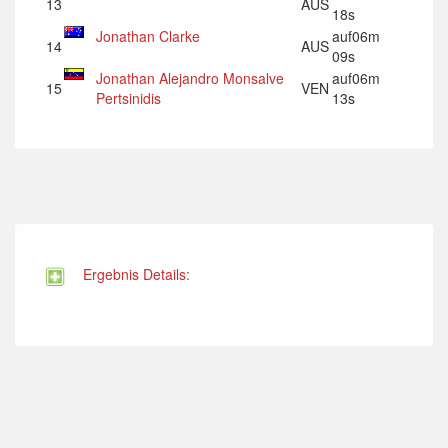
13
AUS
18s
Jonathan Clarke
auf06m
14
AUS
09s
Jonathan Alejandro Monsalve
auf06m
15
VEN
Pertsinidis
13s
Ergebnis Details: