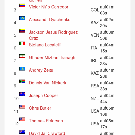
Víctor Niño Corredor
auf01m
3
COL
03s
Alexsandr Dyachenko
auf02m
4
KAZ
20s
Jackson Jesus Rodriguez
auf03m
5
VEN
Ortiz
50s
Stefano Locatelli
auf04m
6
ITA
15s
Ghader Mizbani Iranagh
auf04m
7
IRI
23s
Andrey Zeits
auf04m
8
KAZ
28s
Dennis Van Niekerk
auf04m
9
RSA
33s
Joseph Cooper
auf04m
10
NZL
44s
Chris Butler
auf05m
11
USA
16s
Thomas Peterson
auf05m
12
USA
17s
David Jai Crawford
auf05m