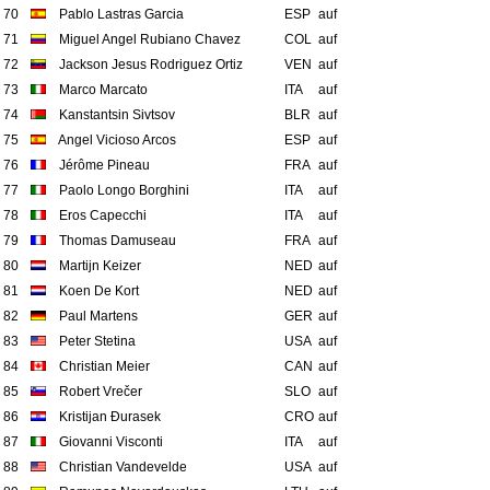
70
Pablo Lastras Garcia
ESP
auf
71
Miguel Angel Rubiano Chavez
COL
auf
72
Jackson Jesus Rodriguez Ortiz
VEN
auf
73
Marco Marcato
ITA
auf
74
Kanstantsin Sivtsov
BLR
auf
75
Angel Vicioso Arcos
ESP
auf
76
Jérôme Pineau
FRA
auf
77
Paolo Longo Borghini
ITA
auf
78
Eros Capecchi
ITA
auf
79
Thomas Damuseau
FRA
auf
80
Martijn Keizer
NED
auf
81
Koen De Kort
NED
auf
82
Paul Martens
GER
auf
83
Peter Stetina
USA
auf
84
Christian Meier
CAN
auf
85
Robert Vrečer
SLO
auf
86
Kristijan Đurasek
CRO
auf
87
Giovanni Visconti
ITA
auf
88
Christian Vandevelde
USA
auf