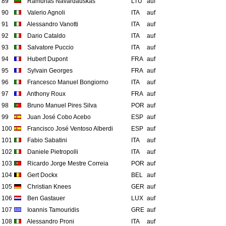
89
Ramunas Navardauskas
LTU
auf
90
Valerio Agnoli
ITA
auf
91
Alessandro Vanotti
ITA
auf
92
Dario Cataldo
ITA
auf
93
Salvatore Puccio
ITA
auf
94
Hubert Dupont
FRA
auf
95
Sylvain Georges
FRA
auf
96
Francesco Manuel Bongiorno
ITA
auf
97
Anthony Roux
FRA
auf
98
Bruno Manuel Pires Silva
POR
auf
99
Juan José Cobo Acebo
ESP
auf
100
Francisco José Ventoso Alberdi
ESP
auf
101
Fabio Sabatini
ITA
auf
102
Daniele Pietropolli
ITA
auf
103
Ricardo Jorge Mestre Correia
POR
auf
104
Gert Dockx
BEL
auf
105
Christian Knees
GER
auf
106
Ben Gastauer
LUX
auf
107
Ioannis Tamouridis
GRE
auf
108
Alessandro Proni
ITA
auf