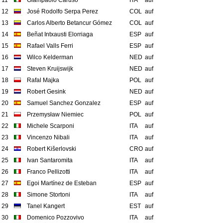
11
Giampaolo Caruso
ITA
auf
12
José Rodolfo Serpa Perez
COL
auf
13
Carlos Alberto Betancur Gómez
COL
auf
14
Beñat Intxausti Elorriaga
ESP
auf
15
Rafael Valls Ferri
ESP
auf
16
Wilco Kelderman
NED
auf
17
Steven Kruijswijk
NED
auf
18
Rafal Majka
POL
auf
19
Robert Gesink
NED
auf
20
Samuel Sanchez Gonzalez
ESP
auf
21
Przemysław Niemiec
POL
auf
22
Michele Scarponi
ITA
auf
23
Vincenzo Nibali
ITA
auf
24
Robert Kišerlovski
CRO
auf
25
Ivan Santaromita
ITA
auf
26
Franco Pellizotti
ITA
auf
27
Egoi Martínez de Esteban
ESP
auf
28
Simone Stortoni
ITA
auf
29
Tanel Kangert
EST
auf
30
Domenico Pozzovivo
ITA
auf