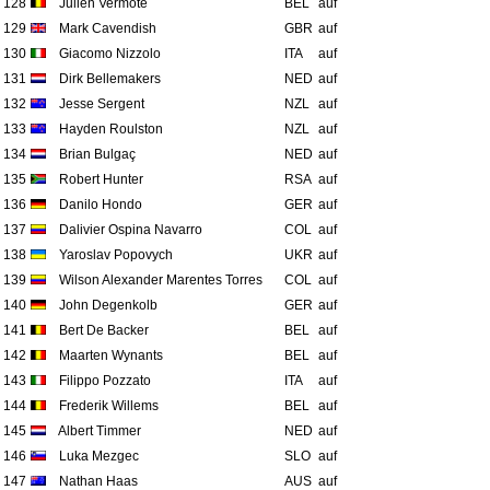
128
Julien Vermote
BEL
auf
129
Mark Cavendish
GBR
auf
130
Giacomo Nizzolo
ITA
auf
131
Dirk Bellemakers
NED
auf
132
Jesse Sergent
NZL
auf
133
Hayden Roulston
NZL
auf
134
Brian Bulgaç
NED
auf
135
Robert Hunter
RSA
auf
136
Danilo Hondo
GER
auf
137
Dalivier Ospina Navarro
COL
auf
138
Yaroslav Popovych
UKR
auf
139
Wilson Alexander Marentes Torres
COL
auf
140
John Degenkolb
GER
auf
141
Bert De Backer
BEL
auf
142
Maarten Wynants
BEL
auf
143
Filippo Pozzato
ITA
auf
144
Frederik Willems
BEL
auf
145
Albert Timmer
NED
auf
146
Luka Mezgec
SLO
auf
147
Nathan Haas
AUS
auf