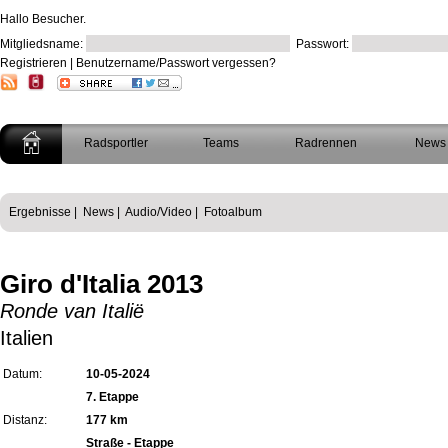
Hallo Besucher.
Mitgliedsname:
Passwort:
Registrieren
|
Benutzername/Passwort vergessen?
Radsportler
Teams
Radrennen
News
Ergebnisse
|
News
|
Audio/Video
|
Fotoalbum
Giro d'Italia 2013
Ronde van Italië
Italien
Datum:
10-05-2024
7. Etappe
Distanz:
177 km
Straße - Etappe