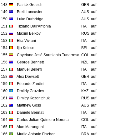
148
Patrick Gretsch
GER
auf
149
Brett Lancaster
AUS
auf
150
Luke Durbridge
AUS
auf
151
Tiziano Dall'Antonia
ITA
auf
152
Maxim Belkov
RUS
auf
153
Elia Viviani
ITA
auf
154
Iljo Keisse
BEL
auf
155
Cayetano José Sarmiento Tunarrosa
COL
auf
156
George Bennett
NZL
auf
157
Manuel Belletti
ITA
auf
158
Alex Dowsett
GBR
auf
159
Edoardo Zardini
ITA
auf
160
Dmitriy Gruzdev
KAZ
auf
161
Dimitry Kozontchuk
RUS
auf
162
Matthew Goss
AUS
auf
163
Daniele Bennati
ITA
auf
164
Carlos Julian Quintero Norena
COL
auf
165
Alan Marangoni
ITA
auf
166
Murilo Antonio Fischer
BRA
auf