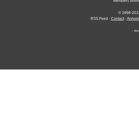
Members onli
© 1998-2013 
RSS Feed ·
Contact
·
Annonc
·
ded