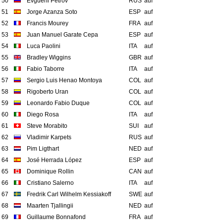
50
Evgueni Petrov
RUS
auf
51
Jorge Azanza Soto
ESP
auf
52
Francis Mourey
FRA
auf
53
Juan Manuel Garate Cepa
ESP
auf
54
Luca Paolini
ITA
auf
55
Bradley Wiggins
GBR
auf
56
Fabio Taborre
ITA
auf
57
Sergio Luis Henao Montoya
COL
auf
58
Rigoberto Uran
COL
auf
59
Leonardo Fabio Duque
COL
auf
60
Diego Rosa
ITA
auf
61
Steve Morabito
SUI
auf
62
Vladimir Karpets
RUS
auf
63
Pim Ligthart
NED
auf
64
José Herrada López
ESP
auf
65
Dominique Rollin
CAN
auf
66
Cristiano Salerno
ITA
auf
67
Fredrik Carl Wilhelm Kessiakoff
SWE
auf
68
Maarten Tjallingii
NED
auf
69
Guillaume Bonnafond
FRA
auf