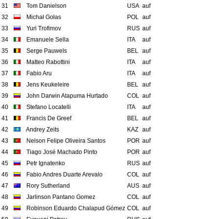
31
Tom Danielson
USA
auf
32
Michał Gołas
POL
auf
33
Yuri Trofimov
RUS
auf
34
Emanuele Sella
ITA
auf
35
Serge Pauwels
BEL
auf
36
Matteo Rabottini
ITA
auf
37
Fabio Aru
ITA
auf
38
Jens Keukeleire
BEL
auf
39
John Darwin Atapuma Hurtado
COL
auf
40
Stefano Locatelli
ITA
auf
41
Francis De Greef
BEL
auf
42
Andrey Zeits
KAZ
auf
43
Nelson Felipe Oliveira Santos
POR
auf
44
Tiago José Machado Pinto
POR
auf
45
Petr Ignatenko
RUS
auf
46
Fabio Andres Duarte Arevalo
COL
auf
47
Rory Sutherland
AUS
auf
48
Jarlinson Pantano Gomez
COL
auf
49
Robinson Eduardo Chalapud Gómez
COL
auf