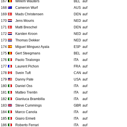
167
Willem Wauters
BEL
auf
168
Cameron Wurf
AUS
auf
169
Mads Christensen
DEN
auf
170
Jens Mouris
NED
auf
171
Matti Breschel
DEN
auf
172
Karsten Kroon
NED
auf
173
Thomas Dekker
NED
auf
174
Miguel Minguez Ayala
ESP
auf
175
Gert Steegmans
BEL
auf
176
Paolo Tiralongo
ITA
auf
177
Laurent Pichon
FRA
auf
178
Svein Tuft
CAN
auf
179
Danny Pate
USA
auf
180
Daniel Oss
ITA
auf
181
Matteo Trentin
ITA
auf
182
Gianluca Brambilla
ITA
auf
183
Steve Cummings
GBR
auf
184
Marco Canola
ITA
auf
185
Giairo Ermeti
ITA
auf
186
Roberto Ferrari
ITA
auf