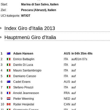
Start:
Marina di San Salvo, Italien
Ziel:
Pescara (Abruzzi), Italien
UCI-kategorie:
WT/GT
Index Giro d'Italia 2013
Hauptmenü Giro d'Italia
1
Adam Hansen
AUS
in 04h 35m 49s
2
Enrico Battaglin
ITA
auf01m 07s
3
Danilo Di Luca
ITA
auf
4
Mauro Santambrogio
ITA
auf
5
Damiano Caruso
ITA
auf
6
Cadel Evans
AUS
auf
7
Stefano Pirazzi
ITA
auf
8
Arnold Jeannesson
FRA
auf
9
Pieter Weening
NED
auf
10
Ryder Hesjedal
CAN
auf