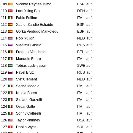
109
Vicente Reynes Mimo
ESP
auf
110
Lars Ytting Bak
DEN
auf
111
Fabio Felline
ITA
auf
112
Xabier Zandio Echaide
ESP
auf
113
Gorka Verdugo Markotegui
ESP
auf
114
Rob Ruijgh
NED
auf
115
Vladimir Gusev
RUS
auf
116
Frederik Veuchelen
BEL
auf
117
Manuele Boaro
ITA
auf
118
Tobias Ludvigsson
SWE
auf
119
Pavel Brutt
RUS
auf
120
Stef Clement
NED
auf
121
Sacha Modolo
ITA
auf
122
Nicola Boem
ITA
auf
123
Stefano Garzelli
ITA
auf
124
Oscar Gatto
ITA
auf
125
Sonny Colbrelli
ITA
auf
126
Taylor Phinney
USA
auf
127
Danilo Wyss
SUI
auf