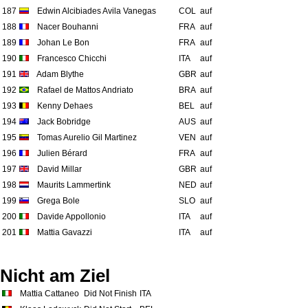
187
Edwin Alcibiades Avila Vanegas
COL
auf
188
Nacer Bouhanni
FRA
auf
189
Johan Le Bon
FRA
auf
190
Francesco Chicchi
ITA
auf
191
Adam Blythe
GBR
auf
192
Rafael de Mattos Andriato
BRA
auf
193
Kenny Dehaes
BEL
auf
194
Jack Bobridge
AUS
auf
195
Tomas Aurelio Gil Martinez
VEN
auf
196
Julien Bérard
FRA
auf
197
David Millar
GBR
auf
198
Maurits Lammertink
NED
auf
199
Grega Bole
SLO
auf
200
Davide Appollonio
ITA
auf
201
Mattia Gavazzi
ITA
auf
Nicht am Ziel
Mattia Cattaneo
Did Not Finish
ITA