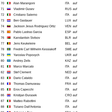
70
Alan Marangoni
ITA
auf
71
Vladimir Gusev
RUS
auf
72
Cristiano Salerno
ITA
auf
73
Ben Gastauer
LUX
auf
74
Jackson Jesus Rodriguez Ortiz
VEN
auf
75
Pablo Lastras Garcia
ESP
auf
76
Kanstantsin Sivtsov
BLR
auf
77
Jens Keukeleire
BEL
auf
78
Fredrik Carl Wilhelm Kessiakoff
SWE
auf
79
Yaroslav Popovych
UKR
auf
80
Andrey Zeits
KAZ
auf
81
Marco Marcato
ITA
auf
82
Stef Clement
NED
auf
83
Dario Cataldo
ITA
auf
84
Thomas Damuseau
FRA
auf
85
Eros Capecchi
ITA
auf
86
Kristijan Đurasek
CRO
auf
87
Matteo Rabottini
ITA
auf
88
Tiziano Dall'Antonia
ITA
auf