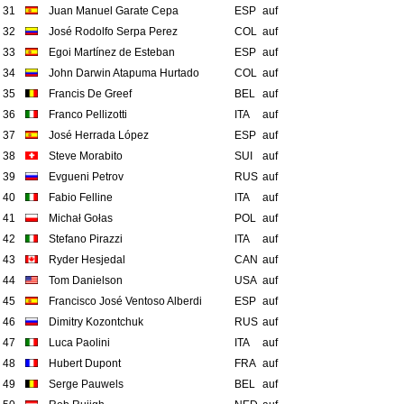
31
Juan Manuel Garate Cepa
ESP
auf
32
José Rodolfo Serpa Perez
COL
auf
33
Egoi Martínez de Esteban
ESP
auf
34
John Darwin Atapuma Hurtado
COL
auf
35
Francis De Greef
BEL
auf
36
Franco Pellizotti
ITA
auf
37
José Herrada López
ESP
auf
38
Steve Morabito
SUI
auf
39
Evgueni Petrov
RUS
auf
40
Fabio Felline
ITA
auf
41
Michał Gołas
POL
auf
42
Stefano Pirazzi
ITA
auf
43
Ryder Hesjedal
CAN
auf
44
Tom Danielson
USA
auf
45
Francisco José Ventoso Alberdi
ESP
auf
46
Dimitry Kozontchuk
RUS
auf
47
Luca Paolini
ITA
auf
48
Hubert Dupont
FRA
auf
49
Serge Pauwels
BEL
auf