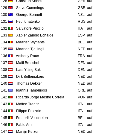
128
Christian Knees
GER
auf
129
Steve Cummings
GBR
auf
130
George Bennett
NZL
auf
131
Petr Ignatenko
RUS
auf
132
Salvatore Puccio
ITA
auf
133
Xabier Zandio Echaide
ESP
auf
134
Maarten Wynants
BEL
auf
135
Maarten Tjallingii
NED
auf
136
Anthony Roux
FRA
auf
137
Matti Breschel
DEN
auf
138
Lars Ytting Bak
DEN
auf
139
Dirk Bellemakers
NED
auf
140
Thomas Dekker
NED
auf
141
Ioannis Tamouridis
GRE
auf
142
Ricardo Jorge Mestre Correia
POR
auf
143
Matteo Trentin
ITA
auf
144
Filippo Pozzato
ITA
auf
145
Frederik Veuchelen
BEL
auf
146
Fabio Aru
ITA
auf
147
Martijn Keizer
NED
auf