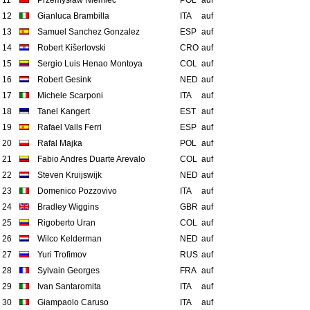
11
Przemysław Niemiec
POL
auf
12
Gianluca Brambilla
ITA
auf
13
Samuel Sanchez Gonzalez
ESP
auf
14
Robert Kišerlovski
CRO
auf
15
Sergio Luis Henao Montoya
COL
auf
16
Robert Gesink
NED
auf
17
Michele Scarponi
ITA
auf
18
Tanel Kangert
EST
auf
19
Rafael Valls Ferri
ESP
auf
20
Rafal Majka
POL
auf
21
Fabio Andres Duarte Arevalo
COL
auf
22
Steven Kruijswijk
NED
auf
23
Domenico Pozzovivo
ITA
auf
24
Bradley Wiggins
GBR
auf
25
Rigoberto Uran
COL
auf
26
Wilco Kelderman
NED
auf
27
Yuri Trofimov
RUS
auf
28
Sylvain Georges
FRA
auf
29
Ivan Santaromita
ITA
auf
30
Giampaolo Caruso
ITA
auf