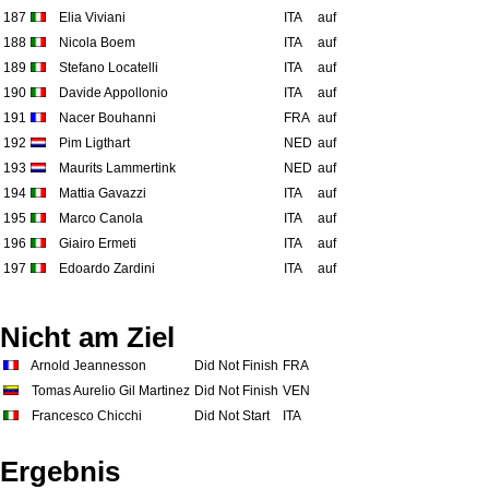
187
Elia Viviani
ITA
auf
188
Nicola Boem
ITA
auf
189
Stefano Locatelli
ITA
auf
190
Davide Appollonio
ITA
auf
191
Nacer Bouhanni
FRA
auf
192
Pim Ligthart
NED
auf
193
Maurits Lammertink
NED
auf
194
Mattia Gavazzi
ITA
auf
195
Marco Canola
ITA
auf
196
Giairo Ermeti
ITA
auf
197
Edoardo Zardini
ITA
auf
Nicht am Ziel
Arnold Jeannesson
Did Not Finish
FRA
Tomas Aurelio Gil Martinez
Did Not Finish
VEN
Francesco Chicchi
Did Not Start
ITA
Ergebnis