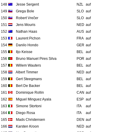
148
Jesse Sergent
NZL
auf
149
Grega Bole
SLO
auf
150
Robert Vrečer
SLO
auf
151
Jens Mouris
NED
auf
152
Nathan Haas
AUS
auf
153
Laurent Pichon
FRA
auf
154
Danilo Hondo
GER
auf
155
Iljo Keisse
BEL
auf
156
Bruno Manuel Pires Silva
POR
auf
157
Willem Wauters
BEL
auf
158
Albert Timmer
NED
auf
159
Gert Steegmans
BEL
auf
160
Bert De Backer
BEL
auf
161
Dominique Rollin
CAN
auf
162
Miguel Minguez Ayala
ESP
auf
163
Simone Stortoni
ITA
auf
164
Diego Rosa
ITA
auf
165
Mads Christensen
DEN
auf
166
Karsten Kroon
NED
auf