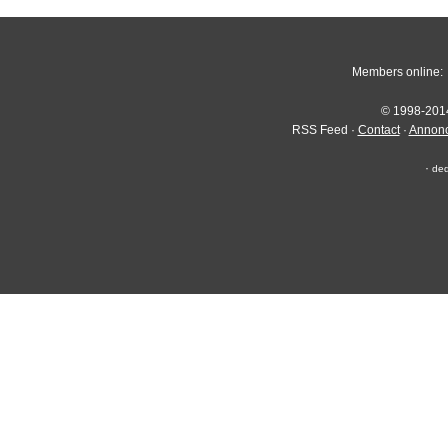
Members online
© 1998-2014 
RSS Feed ·
Contact
·
Annonc
·
ded