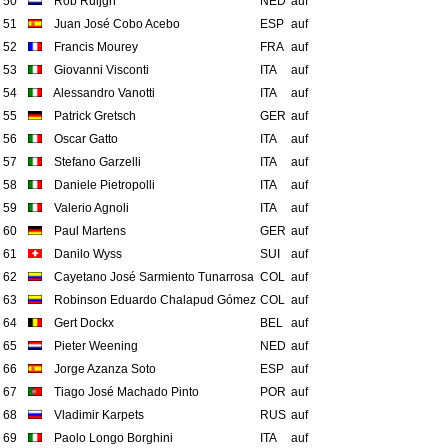
50
Rob Ruijgh
NED
auf
51
Juan José Cobo Acebo
ESP
auf
52
Francis Mourey
FRA
auf
53
Giovanni Visconti
ITA
auf
54
Alessandro Vanotti
ITA
auf
55
Patrick Gretsch
GER
auf
56
Oscar Gatto
ITA
auf
57
Stefano Garzelli
ITA
auf
58
Daniele Pietropolli
ITA
auf
59
Valerio Agnoli
ITA
auf
60
Paul Martens
GER
auf
61
Danilo Wyss
SUI
auf
62
Cayetano José Sarmiento Tunarrosa
COL
auf
63
Robinson Eduardo Chalapud Gómez
COL
auf
64
Gert Dockx
BEL
auf
65
Pieter Weening
NED
auf
66
Jorge Azanza Soto
ESP
auf
67
Tiago José Machado Pinto
POR
auf
68
Vladimir Karpets
RUS
auf
69
Paolo Longo Borghini
ITA
auf