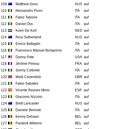
109
Matthew Goss
AUS
auf
110
Alessandro Proni
ITA
auf
111
Fabio Taborre
ITA
auf
112
Daniel Oss
ITA
auf
113
Koen De Kort
NED
auf
114
Rory Sutherland
AUS
auf
115
Enrico Battaglin
ITA
auf
116
Francesco Manuel Bongiorno
ITA
auf
117
Danny Pate
USA
auf
118
Jérôme Pineau
FRA
auf
119
Sonny Colbrelli
ITA
auf
120
Mark Cavendish
GBR
auf
121
Fabio Sabatini
ITA
auf
122
Vicente Reynes Mimo
ESP
auf
123
Giacomo Nizzolo
ITA
auf
124
Brett Lancaster
AUS
auf
125
Daniele Bennati
ITA
auf
126
Kenny Dehaes
BEL
auf
127
Frederik Willems
BEL
auf