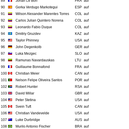
89
Johan Le Bon
FRA
auf
90
Gorka Verdugo Markotegui
ESP
auf
91
Wilson Alexander Marentes Torres
COL
auf
92
Carlos Julian Quintero Norena
COL
auf
93
Leonardo Fabio Duque
COL
auf
94
Dmitriy Gruzdev
KAZ
auf
95
Taylor Phinney
USA
auf
96
John Degenkolb
GER
auf
97
Luka Mezgec
SLO
auf
98
Ramunas Navardauskas
LTU
auf
99
Guillaume Bonnafond
FRA
auf
100
Christian Meier
CAN
auf
101
Nelson Felipe Oliveira Santos
POR
auf
102
Robert Hunter
RSA
auf
103
David Millar
GBR
auf
104
Peter Stetina
USA
auf
105
Svein Tuft
CAN
auf
106
Christian Vandevelde
USA
auf
107
Luke Durbridge
AUS
auf
108
Murilo Antonio Fischer
BRA
auf