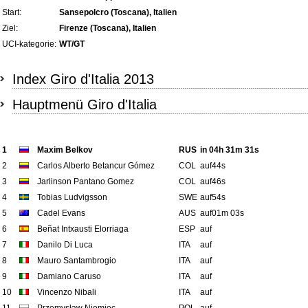
Start:
Sansepolcro (Toscana), Italien
Ziel:
Firenze (Toscana), Italien
UCI-kategorie:
WT/GT
Index Giro d'Italia 2013
Hauptmenü Giro d'Italia
1
Maxim Belkov
RUS
in 04h 31m 31s
2
Carlos Alberto Betancur Gómez
COL
auf44s
3
Jarlinson Pantano Gomez
COL
auf46s
4
Tobias Ludvigsson
SWE
auf54s
5
Cadel Evans
AUS
auf01m 03s
6
Beñat Intxausti Elorriaga
ESP
auf
7
Danilo Di Luca
ITA
auf
8
Mauro Santambrogio
ITA
auf
9
Damiano Caruso
ITA
auf
10
Vincenzo Nibali
ITA
auf