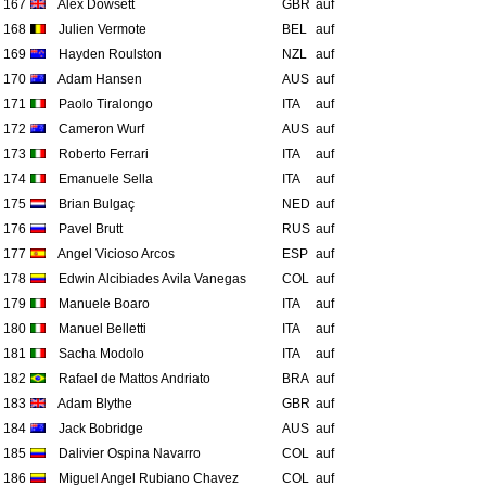
167
Alex Dowsett
GBR
auf
168
Julien Vermote
BEL
auf
169
Hayden Roulston
NZL
auf
170
Adam Hansen
AUS
auf
171
Paolo Tiralongo
ITA
auf
172
Cameron Wurf
AUS
auf
173
Roberto Ferrari
ITA
auf
174
Emanuele Sella
ITA
auf
175
Brian Bulgaç
NED
auf
176
Pavel Brutt
RUS
auf
177
Angel Vicioso Arcos
ESP
auf
178
Edwin Alcibiades Avila Vanegas
COL
auf
179
Manuele Boaro
ITA
auf
180
Manuel Belletti
ITA
auf
181
Sacha Modolo
ITA
auf
182
Rafael de Mattos Andriato
BRA
auf
183
Adam Blythe
GBR
auf
184
Jack Bobridge
AUS
auf
185
Dalivier Ospina Navarro
COL
auf
186
Miguel Angel Rubiano Chavez
COL
auf