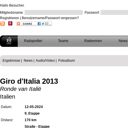
Hallo Besucher.
Mitgliedsname:
Passwort:
Registrieren
|
Benutzername/Passwort vergessen?
Radsportler
Teams
Radrennen
News
Ergebnisse
|
News
|
Audio/Video
|
Fotoalbum
Giro d'Italia 2013
Ronde van Italië
Italien
Datum:
12-05-2024
9. Etappe
Distanz:
170 km
Straße - Etappe