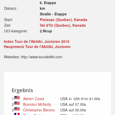
6. Etappe
Distanz:
km
Straße - Etappe
Start:
Preissac (Quebec), Kanada
Ziel:
Val d'Or (Quebec), Kanada
UCI-kategorie:
2.Ncup
Index Tour de l'Abitibi, Junioren 2015
Hauptmenü Tour de l'Abitibi, Junioren
Websites: http://www.tourabitibi.com
Ergebnis
1
Adrien Costa
USA
in 02h 01m 41.00s
2
Brandon McNulty
USA
auf 07.00s
3
Christopher Blevins
USA
auf 00.00s