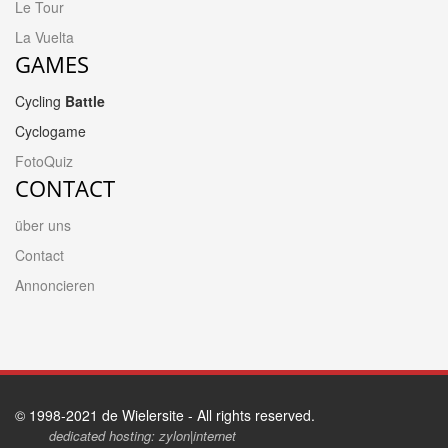
Le Tour
La Vuelta
GAMES
Cycling
Battle
Cyclogame
FotoQuiz
CONTACT
über uns
Contact
Annoncieren
© 1998-2021 de Wielersite - All rights reserved.
dedicated hosting: zylon|internet