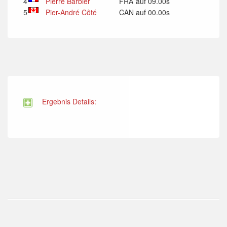
4
Pierre Barbier
FRA
auf 09.00s
5
Pier-André Côté
CAN
auf 00.00s
Ergebnis Details: