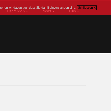
gehen wir davon aus, dass Sie damit einverstanden sind.
Schliessen X
Radrennen
News
Plus