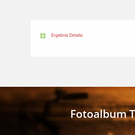
Ergebnis Details:
Fotoalbum T