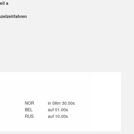
eil a
nzelzeitfahren
NOR
in 08m 30.00s
BEL
auf 01.00s
RUS
auf 10.00s