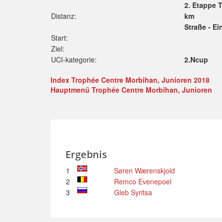
2. Etappe T
Distanz:
km
Straße - Ei
Start:
Ziel:
UCI-kategorie:
2.Ncup
Index Trophée Centre Morbihan, Junioren 2018
Hauptmenü Trophée Centre Morbihan, Junioren
Ergebnis
1
Søren Wærenskjold
2
Remco Evenepoel
3
Gleb Syritsa