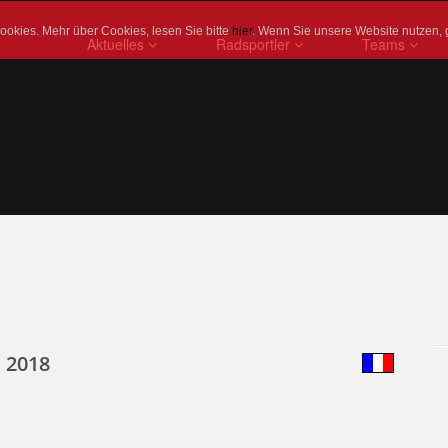
okies. Mehr über Cookies, lesen Sie bitte
hier
. Wenn Sie unsere Website nutzen, 
Aktuelles
Radsportler
Teams
 2018