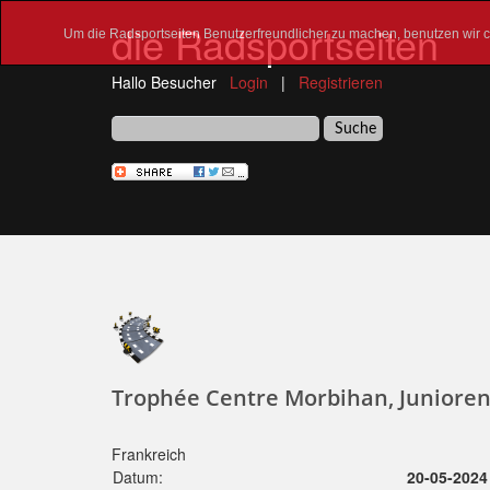
die Radsportseiten
Um die Radsportseiten Benutzerfreundlicher zu machen, benutzen wir co
Hallo Besucher
Login
|
Registrieren
Trophée Centre Morbihan, Junioren
Frankreich
Datum:
20-05-2024