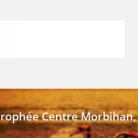
rophée Centre Morbihan, 
Klicke hier um ein Foto in das Fotoalbum hinzufuuml;ge