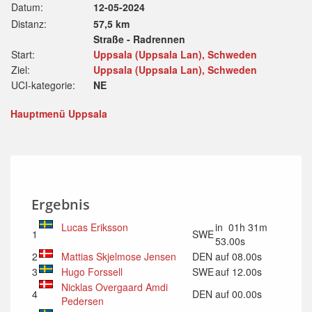
Datum:
12-05-2024
Distanz:
57,5 km
Straße - Radrennen
Start:
Uppsala (Uppsala Lan), Schweden
Ziel:
Uppsala (Uppsala Lan), Schweden
UCI-kategorie:
NE
Hauptmenü Uppsala
Ergebnis
Lucas Eriksson
in 01h 31m
1
SWE
53.00s
2
Mattias Skjelmose Jensen
DEN
auf 08.00s
3
Hugo Forssell
SWE
auf 12.00s
Nicklas Overgaard Amdi
4
DEN
auf 00.00s
Pedersen