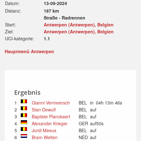
Datum:
13-09-2024
Distanz:
187 km
Straße - Radrennen
Start:
Antwerpen (Antwerpen), Belgien
Ziel:
Antwerpen (Antwerpen), Belgien
UCI-kategorie:
1.1
Hauptmenü Antwerpen
Ergebnis
1
Gianni Vermeersch
BEL
in 04h 13m 46s
2
Stan Dewulf
BEL
auf
3
Baptiste Planckaert
BEL
auf
4
Alexander Krieger
GER
auf50s
5
Jordi Meeus
BEL
auf
6
Bram Welten
NED
auf