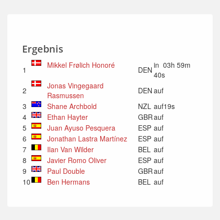
Ergebnis
Mikkel Frølich Honoré
in 03h 59m
1
DEN
40s
Jonas Vingegaard
2
DEN
auf
Rasmussen
3
Shane Archbold
NZL
auf19s
4
Ethan Hayter
GBR
auf
5
Juan Ayuso Pesquera
ESP
auf
6
Jonathan Lastra Martínez
ESP
auf
7
Ilan Van Wilder
BEL
auf
8
Javier Romo Oliver
ESP
auf
9
Paul Double
GBR
auf
10
Ben Hermans
BEL
auf