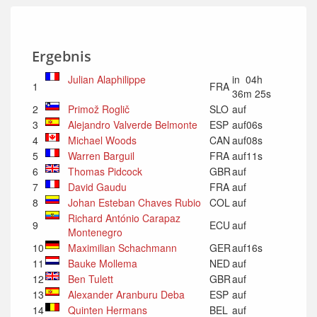
Ergebnis
Julian Alaphilippe
in 04h
1
FRA
36m 25s
2
Primož Roglič
SLO
auf
3
Alejandro Valverde Belmonte
ESP
auf06s
4
Michael Woods
CAN
auf08s
5
Warren Barguil
FRA
auf11s
6
Thomas Pidcock
GBR
auf
7
David Gaudu
FRA
auf
8
Johan Esteban Chaves Rubio
COL
auf
Richard António Carapaz
9
ECU
auf
Montenegro
10
Maximilian Schachmann
GER
auf16s
11
Bauke Mollema
NED
auf
12
Ben Tulett
GBR
auf
13
Alexander Aranburu Deba
ESP
auf
14
Quinten Hermans
BEL
auf