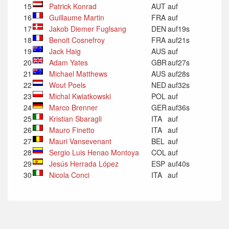
15
Patrick Konrad
AUT
auf
16
Guillaume Martin
FRA
auf
17
Jakob Diemer Fuglsang
DEN
auf19s
18
Benoit Cosnefroy
FRA
auf21s
19
Jack Haig
AUS
auf
20
Adam Yates
GBR
auf27s
21
Michael Matthews
AUS
auf28s
22
Wout Poels
NED
auf32s
23
Michal Kwiatkowski
POL
auf
24
Marco Brenner
GER
auf36s
25
Kristian Sbaragli
ITA
auf
26
Mauro Finetto
ITA
auf
27
Mauri Vansevenant
BEL
auf
28
Sergio Luis Henao Montoya
COL
auf
29
Jesús Herrada López
ESP
auf40s
30
Nicola Conci
ITA
auf