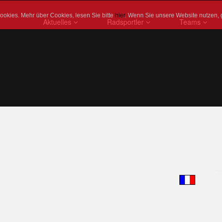
okies. Mehr über Cookies, lesen Sie bitte
hier
. Wenn Sie unsere Website nutzen, 
Aktuelles
Radsportler
Teams