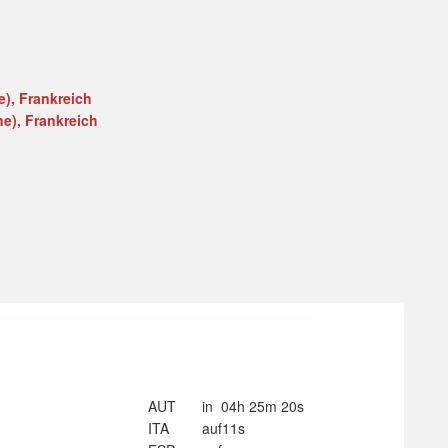
), Frankreich
e), Frankreich
AUT
in 04h 25m 20s
ITA
auf11s