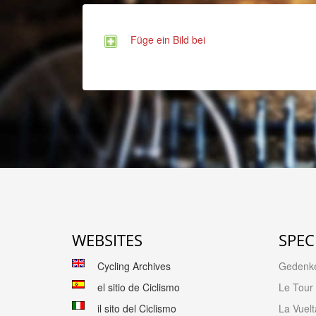
Füge ein Bild bei
WEBSITES
SPEC
Cycling Archives
Gedenk
el sitio de Ciclismo
Le Tour
il sito del Ciclismo
La Vuelt