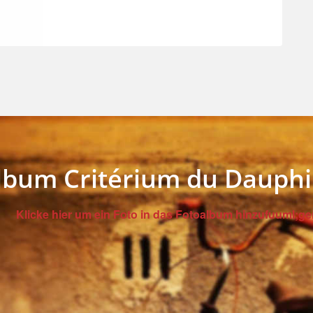
lbum Critérium du Dauph
Klicke hier um ein Foto in das Fotoalbum hinzufuuml;ge