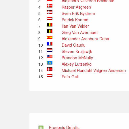
3
Alejandro Valverde Belmonte
4
Kasper Asgreen
5
Sven Erik Bystrøm
6
Patrick Konrad
7
Ilan Van Wilder
8
Greg Van Avermaet
9
Alexander Aranburu Deba
10
David Gaudu
11
Steven Kruijswijk
12
Brandon McNulty
13
Alexey Lutsenko
14
Michael Hundahl Valgren Andersen
15
Felix Gall
Ergebnis Details: