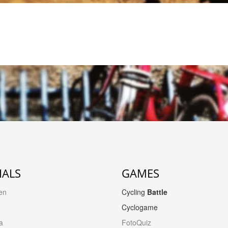
IALS
GAMES
en
Cycling
Battle
Cyclogame
a
FotoQuiz