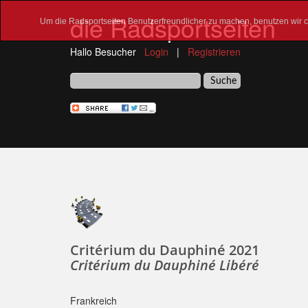
die Radsportseiten
Um die Radsportseiten Benutzerfreundlicher zu machen, benutzen wir co
Hallo Besucher
Login
|
Registrieren
Critérium du Dauphiné 2021
Critérium du Dauphiné Libéré
Frankreich