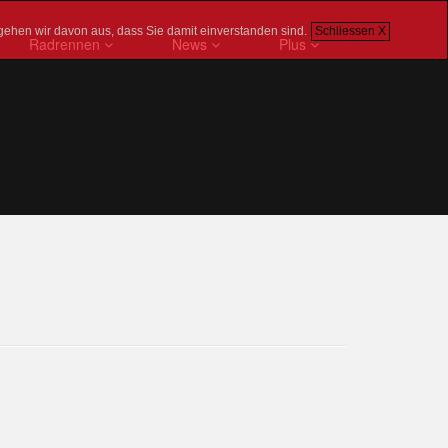
gehen wir davon aus, dass Sie damit einverstanden sind.
Schliessen X
Radrennen
News
Plus