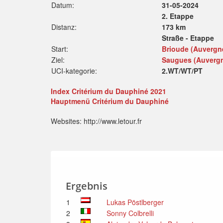
Datum:
31-05-2024
2. Etappe
Distanz:
173 km
Straße - Etappe
Start:
Brioude (Auvergne
Ziel:
Saugues (Auvergn
UCI-kategorie:
2.WT/WT/PT
Index Critérium du Dauphiné 2021
Hauptmenü Critérium du Dauphiné
Websites: http://www.letour.fr
Ergebnis
1
Lukas Pöstlberger
2
Sonny Colbrelli