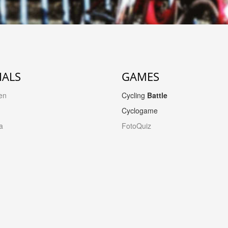
IALS
GAMES
en
Cycling
Battle
Cyclogame
a
FotoQuiz