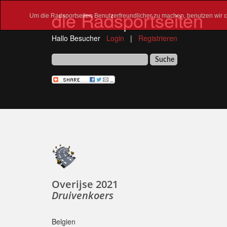
die Radsportseiten
Um die Radsportseiten Benutzerfreundlicher zu machen, benutzen wir co
Hallo Besucher
Login
|
Registrieren
Overijse 2021
Druivenkoers
Belgien