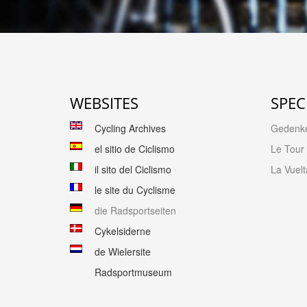
WEBSITES
SPEC
Cycling Archives
Gedenk
el sitio de Ciclismo
Le Tour
il sito del Ciclismo
La Vuelt
le site du Cyclisme
die Radsportseiten
Cykelsiderne
de Wielersite
Radsportmuseum