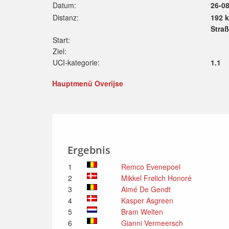
Datum:
26-0
Distanz:
192 
Stra
Start:
Ziel:
UCI-kategorie:
1.1
Hauptmenü Overijse
Ergebnis
1
Remco Evenepoel
2
Mikkel Frølich Honoré
3
Aimé De Gendt
4
Kasper Asgreen
5
Bram Welten
6
Gianni Vermeersch