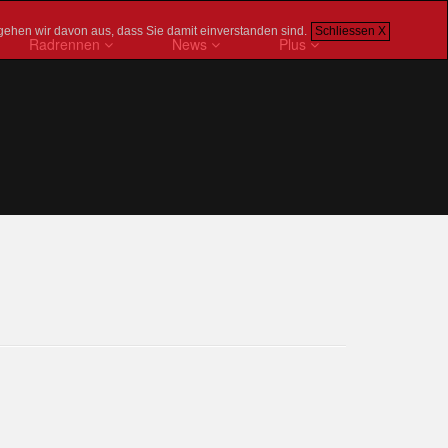
gehen wir davon aus, dass Sie damit einverstanden sind.
Schliessen X
Radrennen
News
Plus