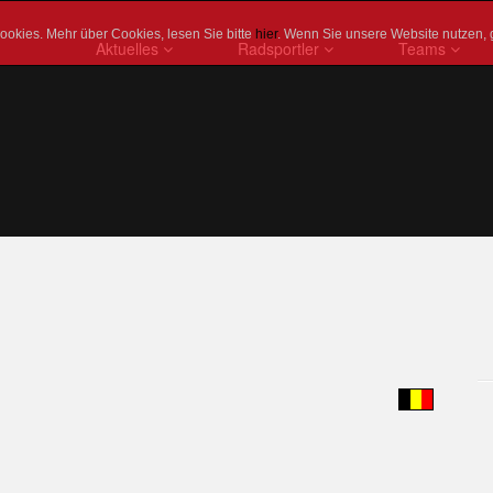
okies. Mehr über Cookies, lesen Sie bitte
hier
. Wenn Sie unsere Website nutzen, 
Aktuelles
Radsportler
Teams