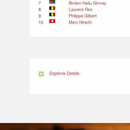
7
Biniam Hailu Girmay
8
Laurenz Rex
9
Philippe Gilbert
10
Marc Hirschi
Ergebnis Details: