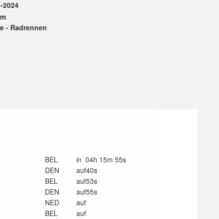
8-2024
km
ße - Radrennen
BEL
in 04h 15m 55s
DEN
auf40s
BEL
auf53s
DEN
auf55s
NED
auf
BEL
auf