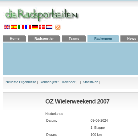
H
ome
R
adsportler
T
eams
R
adrennen
N
ews
Neueste Ergebnisse
|
Rennen jetzt
|
Kalender
|
|
Statistiken
|
OZ Wielerweekend 2007
Niederlande
Datum:
09-06-2024
1. Etappe
Distanz:
100 km