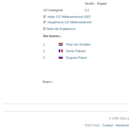
Straße - Etappe
UCI-kategorie:
2.2
Index OZ Wielerweekend 2007
Hauptmenü OZ Wielerweekend
Sehe die Ergebnisse
Die besten...
1
Paul van Schalen
2
Denis Flahaut
3
Evgueni Popov
Share
|
© 1998-2011 de
RSS Feed ·
Contact
·
Annoncie