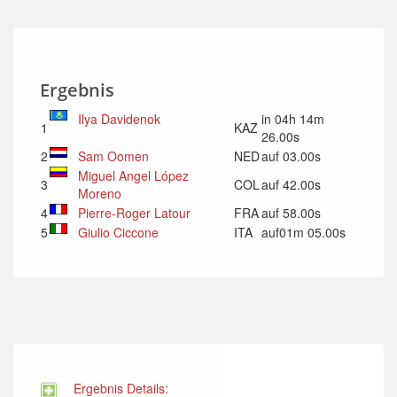
Ergebnis
Ilya Davidenok
in 04h 14m
1
KAZ
26.00s
2
Sam Oomen
NED
auf 03.00s
Miguel Angel López
3
COL
auf 42.00s
Moreno
4
Pierre-Roger Latour
FRA
auf 58.00s
5
Giulio Ciccone
ITA
auf01m 05.00s
Ergebnis Details: