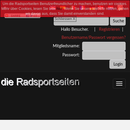
Um die Radsportseiten Benutzerfreundlicher zu machen, benutzen wir cookies.
Mehr über Cookies, lesen Sie bitte
hier
. Wenn Sie unsere Website nutzen, gehen
wir davon aus, dass Sie damit einverstanden sind.
Schliessen X
Hallo Besucher. |
Registrieren
|
Benutzername/Passwort vergessen?
Mitgliedsname:
Passwort:
Toggl
navig